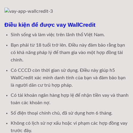
Điều kiện để được vay WallCredit
Sinh sống và làm việc trên lãnh thổ Việt Nam.
Bạn phải từ 18 tuổi trở lên. Điều này đảm bảo rằng bạn
có khả năng pháp lý để tham gia vào một hợp đồng tài
chính.
Có CCCD còn thời gian sử dụng. Điều này giúp h
5
WallCredit
xác minh danh tính của bạn và đảm bảo bạn
là người dân cư trú hợp pháp.
Có tài khoản ngân hàng hợp lệ để nhận tiền vay và thanh
toán các khoản nợ.
Số điện thoại chính chủ, đã sử dụng hơn 6 tháng.
Không có lịch sử nợ xấu hoặc vi phạm các hợp đồng vay
trước đây.