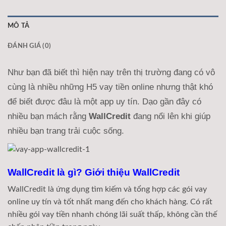
MÔ TẢ
ĐÁNH GIÁ (0)
Như bạn đã biết thì hiện nay trên thị trường đang có vô
cùng là nhiều những H5 vay tiền online nhưng thật khó
để biết được đâu là một app uy tín. Dạo gần đây có
nhiều bạn mách rằng
WallCredit
đang nổi lên khi giúp
nhiều bạn trang trải cuộc sống.
WallCredit là gì? Giới thiệu WallCredit
WallCredit là ứng dụng tìm kiếm và tổng hợp các gói vay
online uy tín và tốt nhất mang đến cho khách hàng. Có rất
nhiều gói vay tiền nhanh chóng lãi suất thấp, không cần thế