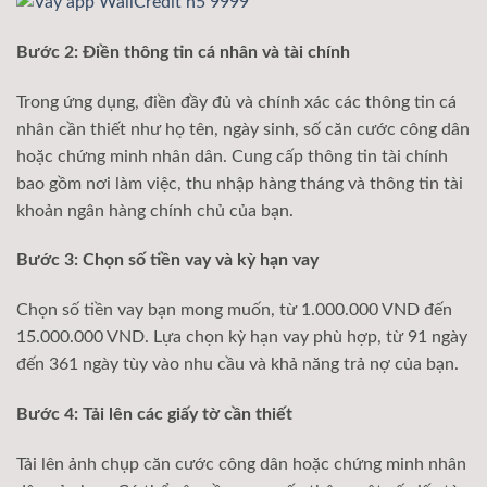
Bước 2: Điền thông tin cá nhân và tài chính
Trong ứng dụng, điền đầy đủ và chính xác các thông tin cá
nhân cần thiết như họ tên, ngày sinh, số căn cước công dân
hoặc chứng minh nhân dân. Cung cấp thông tin tài chính
bao gồm nơi làm việc, thu nhập hàng tháng và thông tin tài
khoản ngân hàng chính chủ của bạn.
Bước 3: Chọn số tiền vay và kỳ hạn vay
Chọn số tiền vay bạn mong muốn, từ 1.000.000 VND đến
15.000.000 VND. Lựa chọn kỳ hạn vay phù hợp, từ 91 ngày
đến 361 ngày tùy vào nhu cầu và khả năng trả nợ của bạn.
Bước 4: Tải lên các giấy tờ cần thiết
Tải lên ảnh chụp căn cước công dân hoặc chứng minh nhân