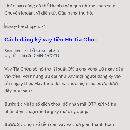
Hoặc bạn cũng có thể thanh toán qua những cách sau:
Chuyển khoản, Ví điện tử, Cửa hàng thu hộ.
Cách đăng ký vay tiền H5 Tia Chop
Xem thêm >>
Tất cả sản phẩm
vay tiền chỉ cần CMND/CCCD
Vay Tia Chớp sẽ hỗ trợ lãi suất 0% trong vòng 10 ngày đầu
vay tiền, với những ưu đãi như vậy mọi người đăng ký vay
tiền ngay thôi. Hãy theo dõi và thực hiện các bước dưới
đây, như sau :
Bước 1 :
Nhập số điện thoại để nhận mã OTP gửi về tin
nhắn điện thoại để đăng ký mở ứng dụng.
Bước 2 :
Chọn số tiền cần vay và thời gian thanh toán