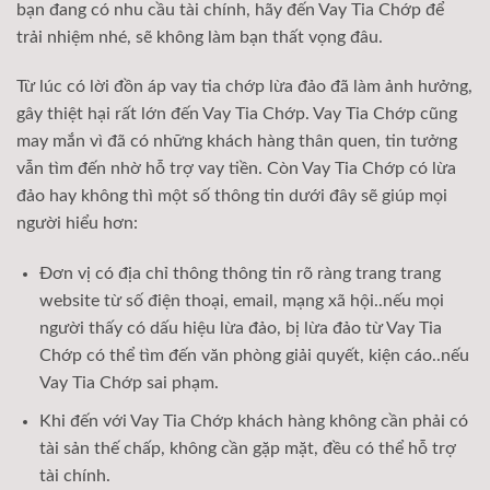
bạn đang có nhu cầu tài chính, hãy đến Vay Tia Chớp để
trải nhiệm nhé, sẽ không làm bạn thất vọng đâu.
Từ lúc có lời đồn áp vay tia chớp lừa đảo đã làm ảnh hưởng,
gây thiệt hại rất lớn đến Vay Tia Chớp. Vay Tia Chớp cũng
may mắn vì đã có những khách hàng thân quen, tin tưởng
vẫn tìm đến nhờ hỗ trợ vay tiền. Còn Vay Tia Chớp có lừa
đảo hay không thì một số thông tin dưới đây sẽ giúp mọi
người hiểu hơn:
Đơn vị có địa chỉ thông thông tin rõ ràng trang trang
website từ số điện thoại, email, mạng xã hội..nếu mọi
người thấy có dấu hiệu lừa đảo, bị lừa đảo từ Vay Tia
Chớp có thể tìm đến văn phòng giải quyết, kiện cáo..nếu
Vay Tia Chớp sai phạm.
Khi đến với Vay Tia Chớp khách hàng không cần phải có
tài sản thế chấp, không cần gặp mặt, đều có thể hỗ trợ
tài chính.