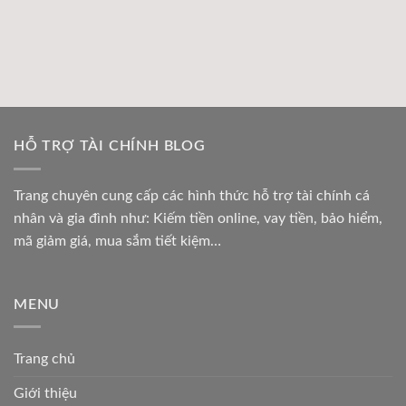
HỖ TRỢ TÀI CHÍNH BLOG
Trang chuyên cung cấp các hình thức hỗ trợ tài chính cá
nhân và gia đình như: Kiếm tiền online, vay tiền, bảo hiểm,
mã giảm giá, mua sắm tiết kiệm…
MENU
Trang chủ
Giới thiệu