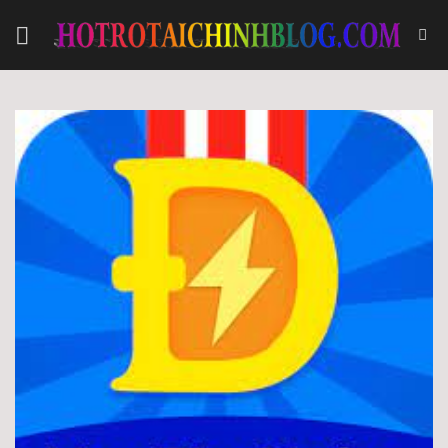
Bỏ
qua
nội
dung