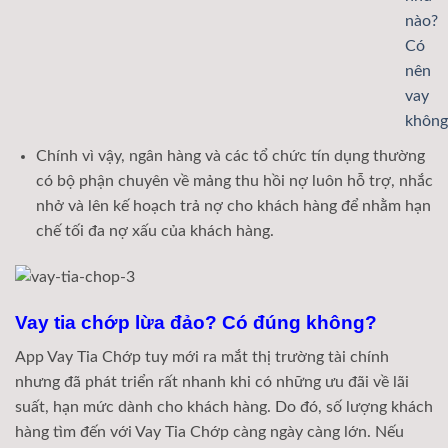
Chính vì vậy, ngân hàng và các tổ chức tín dụng thường
có bộ phận chuyên về mảng thu hồi nợ luôn hỗ trợ, nhắc
nhở và lên kế hoạch trả nợ cho khách hàng để nhằm hạn
chế tối đa nợ xấu của khách hàng.
Vay tia chớp lừa đảo? Có đúng không?
App Vay Tia Chớp tuy mới ra mắt thị trường tài chính
nhưng đã phát triển rất nhanh khi có những ưu đãi về lãi
suất, hạn mức dành cho khách hàng. Do đó, số lượng khách
hàng tìm đến với Vay Tia Chớp càng ngày càng lớn. Nếu