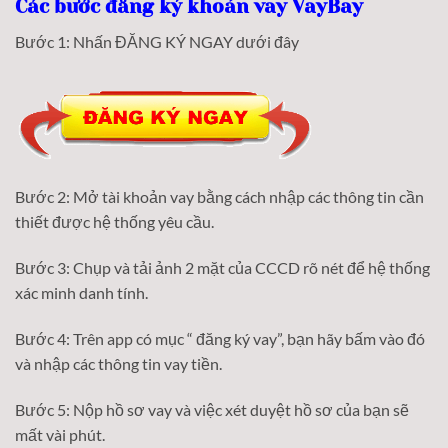
Các bước đăng ký khoản vay VayBay
Bước 1: Nhấn ĐĂNG KÝ NGAY dưới đây
Bước 2: Mở tài khoản vay bằng cách nhập các thông tin cần
thiết được hệ thống yêu cầu.
Bước 3: Chụp và tải ảnh 2 mặt của CCCD rõ nét để hệ thống
xác minh danh tính.
Bước 4: Trên app có mục “ đăng ký vay”, bạn hãy bấm vào đó
và nhập các thông tin vay tiền.
Bước 5: Nộp hồ sơ vay và việc xét duyệt hồ sơ của bạn sẽ
mất vài phút.