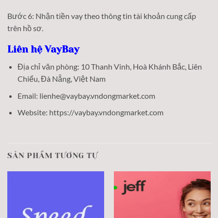
Bước 6: Nhận tiền vay theo thông tin tài khoản cung cấp
trên hồ sơ.
Liên hệ VayBay
Địa chỉ văn phòng: 10 Thanh Vinh, Hoà Khánh Bắc, Liên
Chiểu, Đà Nẵng, Việt Nam
Email: lienhe@vaybay.vndongmarket.com
Website: https://vaybay.vndongmarket.com
SẢN PHẨM TƯƠNG TỰ