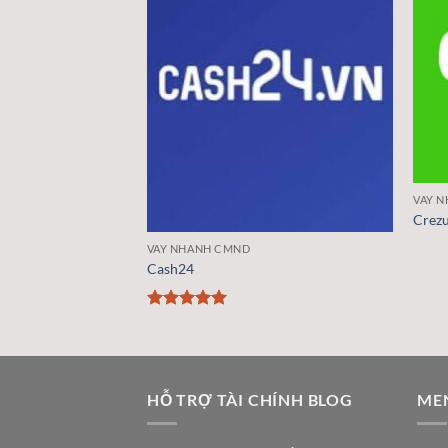
VAY 
Crez
VAY NHANH CMND
Cash24
Được xếp
hạng
5
5
sao
HỖ TRỢ TÀI CHÍNH BLOG
ME