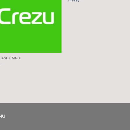
NHANH CMND
u
NU