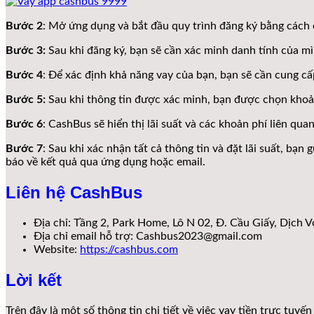
Bước 2
: Mở ứng dụng và bắt đầu quy trình đăng ký bằng cách c
Bước 3:
Sau khi đăng ký, bạn sẽ cần xác minh danh tính của m
Bước 4
: Để xác định khả năng vay của bạn, bạn sẽ cần cung cấp
Bước 5:
Sau khi thông tin được xác minh, bạn được chọn khoả
Bước 6
: CashBus sẽ hiển thị lãi suất và các khoản phí liên qu
Bước 7
: Sau khi xác nhận tất cả thông tin và đặt lãi suất, b
báo về kết quả qua ứng dụng hoặc email.
Liên hệ CashBus
Địa chỉ: Tầng 2, Park Home, Lô N 02, Đ. Cầu Giấy, Dịch V
Địa chỉ email hỗ trợ: Cashbus2023@gmail.com
Website:
https://cashbus.com
Lời kết
Trên đây là một số thông tin chi tiết về việc vay tiền trực tu