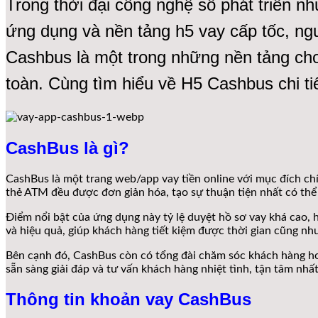
Trong thời đại công nghệ số phát triển nh
ứng dụng và nền tảng h5 vay cấp tốc, ng
Cashbus là một trong những nền tảng cho
toàn. Cùng tìm hiểu về H5 Cashbus chi tiế
CashBus là gì?
CashBus là một trang web/app vay tiền online với mục đích chí
thẻ ATM đều được đơn giản hóa, tạo sự thuận tiện nhất có thể
Điểm nổi bật của ứng dụng này tỷ lệ duyệt hồ sơ vay khá cao
và hiệu quả, giúp khách hàng tiết kiệm được thời gian cũng như
Bên cạnh đó, CashBus còn có tổng đài chăm sóc khách hàng hoạ
sẵn sàng giải đáp và tư vấn khách hàng nhiệt tình, tận tâm nhất
Thông tin khoản vay CashBus