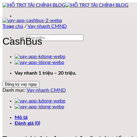
Bỏ
qua
nội
dung
Trang chủ
/
Vay nhanh CMND
Tìm
CashBus
kiếm:
Vay nhanh 1 triệu – 20 triệu.
Đăng ký vay ngay
Danh mục:
Vay nhanh CMND
Mô tả
Đánh giá (0)