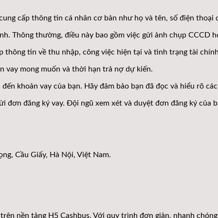
ung cấp thông tin cá nhân cơ bản như họ và tên, số điện thoại d
ình. Thông thường, điều này bao gồm việc gửi ảnh chụp CCCD ho
 thông tin về thu nhập, công việc hiện tại và tình trạng tài chín
n vay mong muốn và thời hạn trả nợ dự kiến.
an đến khoản vay của bạn. Hãy đảm bảo bạn đã đọc và hiểu rõ các
ạn gửi đơn đăng ký vay. Đội ngũ xem xét và duyệt đơn đăng ký củ
ọng, Cầu Giấy, Hà Nội, Việt Nam.
yến trên nền tảng H5 Cashbus. Với quy trình đơn giản, nhanh chón