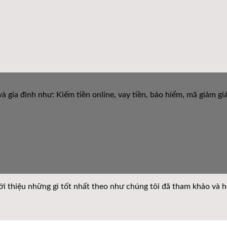
à gia đình như: Kiếm tiền online, vay tiền, bảo hiểm, mã giảm g
giới thiệu những gì tốt nhất theo như chúng tôi đã tham khảo và