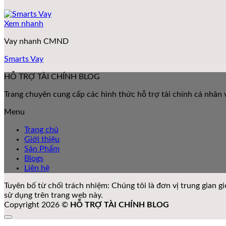
Xem nhanh
Vay nhanh CMND
Smarts Vay
HỖ TRỢ TÀI CHÍNH BLOG
Trang chuyên cung cấp các hình thức hỗ trợ tài chính cá nhân v
Menu
Trang chủ
Giới thiệu
Sản Phẩm
Blogs
Liên hệ
Tuyên bố từ chối trách nhiệm: Chúng tôi là đơn vị trung gian 
sử dụng trên trang web này.
Copyright 2026 ©
HỖ TRỢ TÀI CHÍNH BLOG