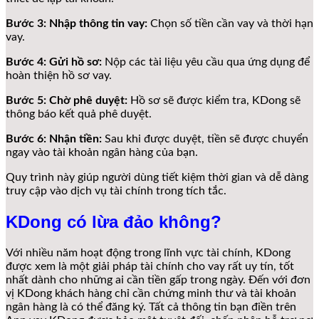
Bước 3: Nhập thông tin vay:
Chọn số tiền cần vay và thời hạn
vay.
Bước 4: Gửi hồ sơ:
Nộp các tài liệu yêu cầu qua ứng dụng để
hoàn thiện hồ sơ vay.
Bước 5: Chờ phê duyệt:
Hồ sơ sẽ được kiểm tra, KDong sẽ
thông báo kết quả phê duyệt.
Bước 6: Nhận tiền:
Sau khi được duyệt, tiền sẽ được chuyển
ngay vào tài khoản ngân hàng của bạn.
Quy trình này giúp người dùng tiết kiệm thời gian và dễ dàng
truy cập vào dịch vụ tài chính trong tích tắc.
KDong có lừa đảo không?
Với nhiều năm hoạt động trong lĩnh vực tài chính, KDong
được xem là một giải pháp tài chính cho vay rất uy tín, tốt
nhất dành cho những ai cần tiền gấp trong ngày. Đến với đơn
vị KDong khách hàng chỉ cần chứng minh thư và tài khoản
ngân hàng là có thể đăng ký. Tất cả thông tin bạn điền trên