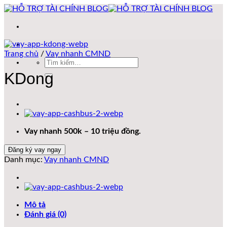
Bỏ
qua
nội
dung
Trang chủ
/
Vay nhanh CMND
Tìm
kiếm:
KDong
Vay nhanh 500k – 10 triệu đồng.
Đăng ký vay ngay
Danh mục:
Vay nhanh CMND
Mô tả
Đánh giá (0)