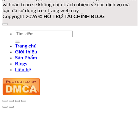
và hoàn toàn sẽ không chịu trách nhiệm về các dịch vụ mà
bạn đã sử dụng trên trang web này.
Copyright 2026 ©
HỖ TRỢ TÀI CHÍNH BLOG
Tìm
kiếm:
Trang chủ
Giới thiệu
Sản Phẩm
Blogs
Liên hệ