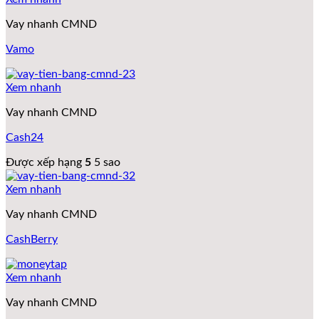
Vay nhanh CMND
Vamo
Xem nhanh
Vay nhanh CMND
Cash24
Được xếp hạng
5
5 sao
Xem nhanh
Vay nhanh CMND
CashBerry
Xem nhanh
Vay nhanh CMND