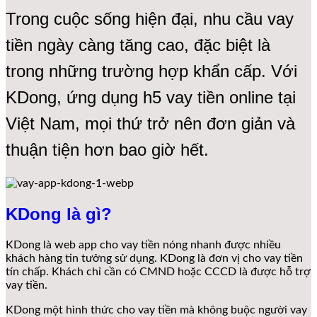
Trong cuộc sống hiện đại, nhu cầu vay
tiền ngày càng tăng cao, đặc biệt là
trong những trường hợp khẩn cấp. Với
KDong, ứng dụng h5 vay tiền online tại
Việt Nam, mọi thứ trở nên đơn giản và
thuận tiện hơn bao giờ hết.
KDong là gì?
KDong là web app cho vay tiền nóng nhanh được nhiều
khách hàng tin tưởng sử dụng. KDong là đơn vị cho vay tiền
tín chấp. Khách chỉ cần có CMND hoặc CCCD là được hỗ trợ
vay tiền.
KDong một hình thức cho vay tiền mà không buộc người vay