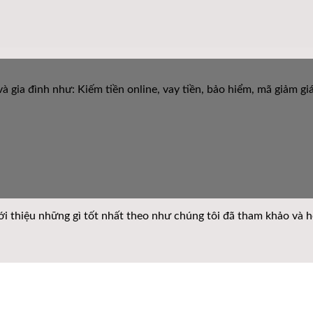
à gia đình như: Kiếm tiền online, vay tiền, bảo hiểm, mã giảm g
giới thiệu những gì tốt nhất theo như chúng tôi đã tham khảo và