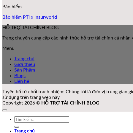
Bảo hiểm
Bảo hiểm PTI x Insurworld
HỖ TRỢ TÀI CHÍNH BLOG
Trang chuyên cung cấp các hình thức hỗ trợ tài chính cá nhân v
Menu
Trang chủ
Giới thiệu
Sản Phẩm
Blogs
Liên hệ
Tuyên bố từ chối trách nhiệm: Chúng tôi là đơn vị trung gian 
sử dụng trên trang web này.
Copyright 2026 ©
HỖ TRỢ TÀI CHÍNH BLOG
Tìm
kiếm:
Trang chủ