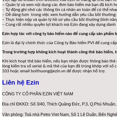
– Quản lý và xem nội dung các đơn bảo hiểm mà bạn đã kích ho
– Tự động ghi nhớ các thông tin cá nhân an toàn để có thể nha
– Dễ dàng hơn trong việc xem hướng dẫn yêu cầu bồi thường;
– Thực hiện nộp và quản lý hồ sơ yêu cầu bồi thường (tính năn
– Cùng rất nhiều quyền lợi khách mà Ezin đang xây dựng dành r
Ezin hợp tác với công ty bảo hiểm nào để cung cấp sản phẩm 
Ezin là đại lý chính thức của Công ty Bảo hiểm PVI để cung cấp
Trong trường hợp không kích hoạt thành công thẻ bảo hiểm, tô
Khi kích hoạt thẻ bảo hiểm, nếu bạn nhận được thông báo thẻ 
lòng kiểm tra số serial & mã thẻ của bạn đã trùng khớp với số c
333 hoặc email boithuong@ezin.vn để được nhận hỗ trợ.
Liên hệ Ezin
CÔNG TY CỔ PHẦN EZIN VIỆT NAM
Địa chỉ ĐKKD: Số 3/40, Thích Quảng Đức, P.3, Q.Phú Nhuận
Văn phòng: Toà nhà Petro Viet Nam, Số 1 Lê Duẩn, Bến Ngh