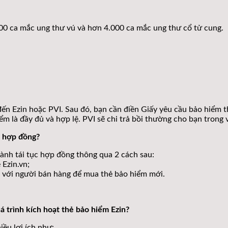
 ca mắc ung thư vú và hơn 4.000 ca mắc ung thư cổ tử cung.
đến Ezin hoặc PVI. Sau đó, bạn cần điền Giấy yêu cầu bảo hiểm t
m là đầy đủ và hợp lệ. PVI sẽ chi trả bồi thường cho bạn trong 
c hợp đồng?
hành tái tục hợp đồng thông qua 2 cách sau:
 Ezin.vn;
ệ với người bán hàng để mua thẻ bảo hiểm mới.
uá trình kích hoạt thẻ bảo hiểm Ezin?
iều lợi ích như: