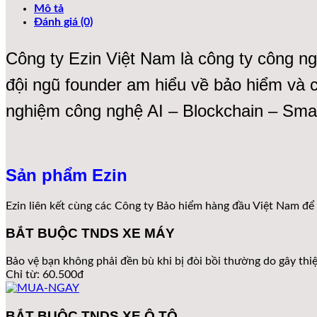
Mô tả
Đánh giá (0)
Công ty Ezin Việt Nam là công ty công n
đội ngũ founder am hiểu về bảo hiểm và
nghiệm công nghệ AI – Blockchain – Smar
Sản phẩm
Ezin
Ezin liên kết cùng các Công ty Bảo hiểm hàng đầu Việt Nam đ
BẮT BUỘC TNDS XE MÁY
Bảo vệ bạn không phải đền bù khi bị đòi bồi thường do gây thi
Chỉ từ: 60.500đ
BẮT BUỘC TNDS XE Ô TÔ