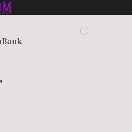
nBank
i