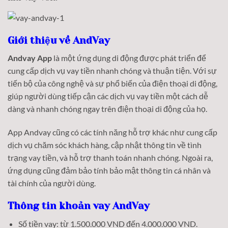
Giới thiệu về AndVay
Andvay App
là một ứng dụng di động được phát triển để
cung cấp dịch vụ vay tiền nhanh chóng và thuận tiện. Với sự
tiến bộ của công nghệ và sự phổ biến của điện thoại di động,
giúp người dùng tiếp cận các dịch vụ vay tiền một cách dễ
dàng và nhanh chóng ngay trên điện thoại di động của họ.
App Andvay cũng có các tính năng hỗ trợ khác như cung cấp
dịch vụ chăm sóc khách hàng, cập nhật thông tin về tình
trạng vay tiền, và hỗ trợ thanh toán nhanh chóng. Ngoài ra,
ứng dụng cũng đảm bảo tính bảo mật thông tin cá nhân và
tài chính của người dùng.
Thông tin khoản vay AndVay
Số tiền vay: từ 1.500.000 VND đến 4.000.000 VND.