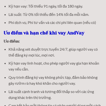
Kỳ hạn vay: Tối thiểu 91 ngày, tối đa 180 ngày.
Lãi suất: Từ 0% tối thiểu đến 14% tối đa mỗi năm.
Phí dịch vụ, Phí tư vấn và các chi phí liên quan (nếu có)
Ưu điểm và hạn chế khi vay AndVay
Ưu điểm:
Khả năng xét duyệt trực tuyến 24/7, giúp người vay có
thể đăng ký mọi lúc, mọi nơi.
Kỳ hạn vay linh hoạt, cho phép người vay gia hạn khoản
vay nếu cần.
Quy trình đăng ký vay không phức tạp, đảm bảo không
gây rườm rà hay khó khăn cho người vay.
Lãi suất cạnh tranh và tương đối thấp so với các ứng
dụng khác trên thị trường.
Cam kết bảo mật thông tin cá nhân người dùng một cách