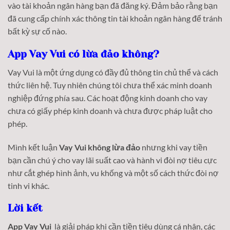
vào tài khoản ngân hàng bạn đã đăng ký. Đảm bảo rằng bạn
đã cung cấp chính xác thông tin tài khoản ngân hàng để tránh
bất kỳ sự cố nào.
App Vay Vui có lừa đảo không?
Vay Vui là một ứng dụng có đầy đủ thông tin chủ thể và cách
thức liên hệ. Tuy nhiên chúng tôi chưa thể xác minh doanh
nghiệp đứng phía sau. Các hoạt động kinh doanh cho vay
chưa có giấy phép kinh doanh và chưa được pháp luật cho
phép.
Mình kết luận
Vay Vui không lừa đảo
nhưng khi vay tiền
bạn cần chú ý cho vay lãi suất cao và hành vi đòi nợ tiêu cực
như cắt ghép hình ảnh, vu khống và một số cách thức đòi nợ
tinh vi khác.
Lời kết
App Vay Vui
là giải pháp khi cần tiền tiêu dùng cá nhân, các