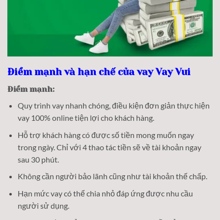
Điểm mạnh và hạn chế của vay Vay Vui
Điểm mạnh:
Quy trình vay nhanh chóng, điều kiện đơn giản thực hiện
vay 100% online tiện lợi cho khách hàng.
Hỗ trợ khách hàng có được số tiền mong muốn ngay
trong ngày. Chỉ với 4 thao tác tiền sẽ về tài khoản ngay
sau 30 phút.
Không cần người bảo lãnh cũng như tài khoản thế chấp.
Hạn mức vay có thể chia nhỏ đáp ứng được nhu cầu
người sử dụng.