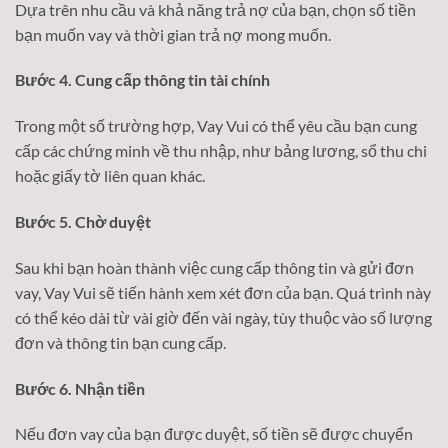
Dựa trên nhu cầu và khả năng trả nợ của bạn, chọn số tiền
bạn muốn vay và thời gian trả nợ mong muốn.
Bước 4. Cung cấp thông tin tài chính
Trong một số trường hợp, Vay Vui có thể yêu cầu bạn cung
cấp các chứng minh về thu nhập, như bảng lương, sổ thu chi
hoặc giấy tờ liên quan khác.
Bước 5. Chờ duyệt
Sau khi bạn hoàn thành việc cung cấp thông tin và gửi đơn
vay, Vay Vui sẽ tiến hành xem xét đơn của bạn. Quá trình này
có thể kéo dài từ vài giờ đến vài ngày, tùy thuộc vào số lượng
đơn và thông tin bạn cung cấp.
Bước 6. Nhận tiền
Nếu đơn vay của bạn được duyệt, số tiền sẽ được chuyển