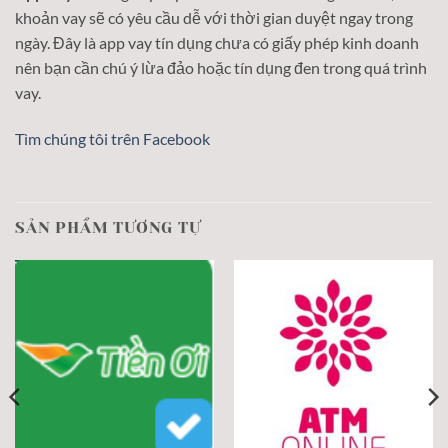
khoản vay sẽ có yêu cầu dễ với thời gian duyệt ngay trong
ngày. Đây là app vay tín dụng chưa có giấy phép kinh doanh
nên bạn cần chú ý lừa đảo hoặc tín dụng đen trong quá trình
vay.
Tìm chúng tôi trên Facebook
SẢN PHẨM TƯƠNG TỰ