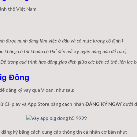
lãnh thổ Việt Nam.
inh được mình đang làm
việc
ở đâu và
có mức lương cố định.
)
n không có tài khoản có thể đến bất kỳ ngân hàng nào để tạo
.)
 Để trong quá trình hợp đồng giao dịch giữa các bên có thể liên lạc 
Big Đồng
để đăng ký vay qua Vloan, như sau:
từ CHplay và App Store bằng cách nhấn
ĐĂNG KÝ NGAY
dưới đ
 đăng ký bằng cách cung cấp thông tin cá nhân cơ bản như: