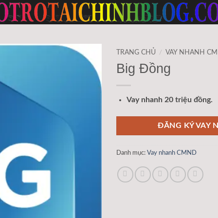
TRANG CHỦ
/
VAY NHANH C
Big Đồng
Vay nhanh 20 triệu đồng.
ĐĂNG KÝ VAY 
Danh mục:
Vay nhanh CMND