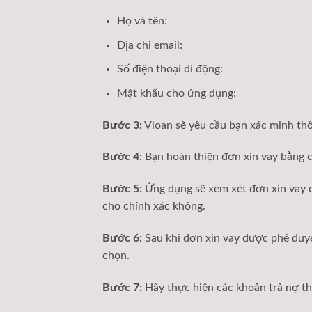
Họ và tên:
Địa chỉ email:
Số điện thoại di động:
Mật khẩu cho ứng dụng:
Bước 3:
Vloan sẽ yêu cầu bạn xác minh thô
Bước 4:
Bạn hoàn thiện đơn xin vay bằng cá
Bước 5:
Ứng dụng sẽ xem xét đơn xin vay c
cho chính xác không.
Bước 6:
Sau khi đơn xin vay được phê duy
chọn.
Bước 7:
Hãy thực hiện các khoản trả nợ th