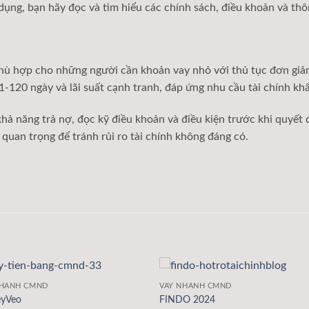
 dụng, bạn hãy đọc và tìm hiểu các chính sách, điều khoản và thô
 phù hợp cho những người cần khoản vay nhỏ với thủ tục đơn giả
 91-120 ngày và lãi suất cạnh tranh, đáp ứng nhu cầu tài chính k
hả năng trả nợ, đọc kỹ điều khoản và điều kiện trước khi quyết 
 quan trọng để tránh rủi ro tài chính không đáng có.
NHANH CMND
VAY NHANH CMND
yVeo
FINDO 2024