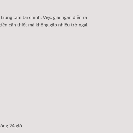
rung tâm tài chính. Việc giải ngân diễn ra
ền cần thiết mà không gặp nhiều trở ngại.
vòng 24 giờ.