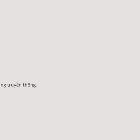
àng truyền thống.