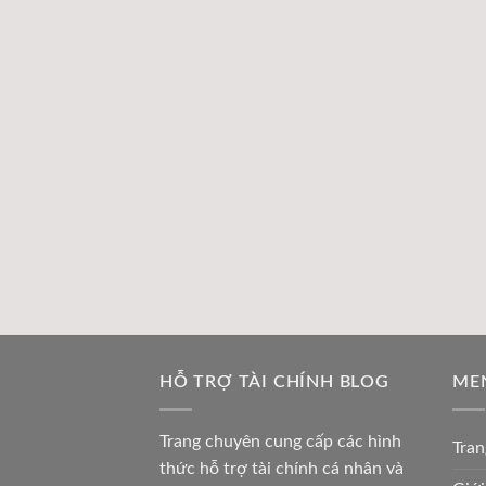
HỖ TRỢ TÀI CHÍNH BLOG
ME
Trang chuyên cung cấp các hình
Tran
thức hỗ trợ tài chính cá nhân và