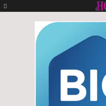
Bỏ
qua
nội
dung