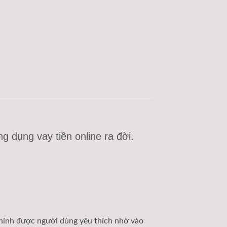
ng dụng vay tiền online ra đời.
chính được người dùng yêu thích nhờ vào