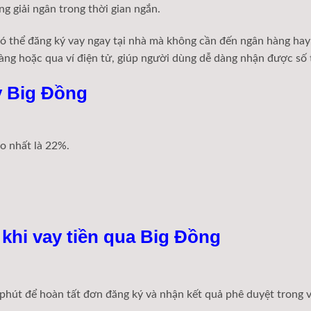
g giải ngân trong thời gian ngắn.
 thể đăng ký vay ngay tại nhà mà không cần đến ngân hàng hay t
g hoặc qua ví điện tử, giúp người dùng dễ dàng nhận được số ti
ay Big Đồng
o nhất là 22%.
khi vay tiền qua Big Đồng
 phút để hoàn tất đơn đăng ký và nhận kết quả phê duyệt trong 