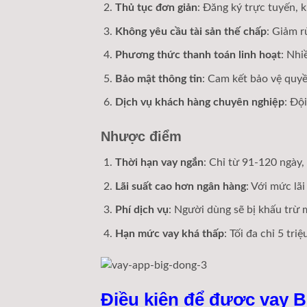
Thủ tục đơn giản
: Đăng ký trực tuyến, 
Không yêu cầu tài sản thế chấp
: Giảm r
Phương thức thanh toán linh hoạt
: Nhi
Bảo mật thông tin
: Cam kết bảo vệ quyề
Dịch vụ khách hàng chuyên nghiệp
: Độ
Nhược điểm
Thời hạn vay ngắn
: Chỉ từ 91-120 ngày, 
Lãi suất cao hơn ngân hàng
: Với mức lã
Phí dịch vụ
: Người dùng sẽ bị khấu trừ 
Hạn mức vay khá thấp
: Tối đa chỉ 5 tr
Điều kiện để được vay 