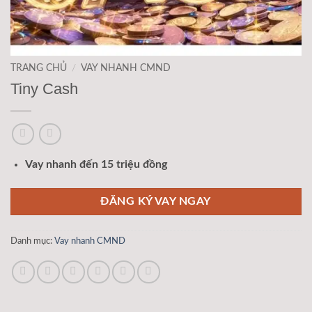
TRANG CHỦ
/
VAY NHANH CMND
Tiny Cash
Vay nhanh đến 15 triệu đồng
ĐĂNG KÝ VAY NGAY
Danh mục:
Vay nhanh CMND