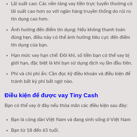
Lãi suất cao: Các nền tảng vay tiền trực tuyến thường có
lãi suất cao hơn so với ngân hàng truyền thống do rủi ro
tín dụng cao hơn.
Ảnh hưởng đến điểm tín dụng: Nếu không thanh toán
đúng hẹn, điều này có thể ảnh hưởng tiêu cực đến điểm
tín dụng của bạn.
Hạn mức vay hạn chế: Đôi khi, số tiền bạn có thể vay bị
giới hạn, đặc biệt là khi bạn sử dụng dịch vụ lần đầu tiên.
Phí và chi phí ẩn: Cần đọc kỹ điều khoản và điều kiện để
tránh bất kỳ phí bất ngờ nào.
Điều kiện để được vay Tiny Cash
Bạn có thể vay ở đây nếu thỏa mãn các điều kiện sau đây:
Bạn là công dân Việt Nam và đang sinh sống ở Việt Nam
Bạn từ 18 đến 65 tuổi.