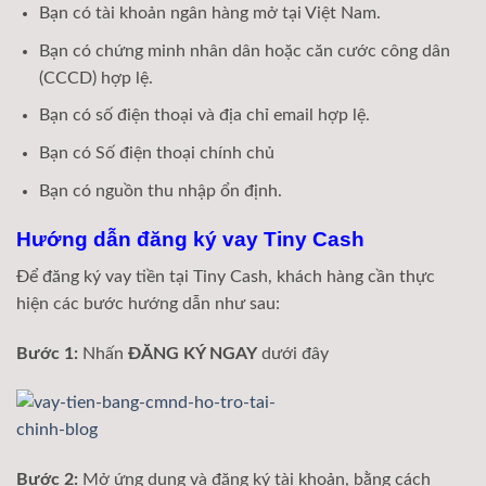
Bạn có tài khoản ngân hàng mở tại Việt Nam.
Bạn có chứng minh nhân dân hoặc căn cước công dân
(CCCD) hợp lệ.
Bạn có số điện thoại và địa chỉ email hợp lệ.
Bạn có Số điện thoại chính chủ
Bạn có nguồn thu nhập ổn định.
Hướng dẫn đăng ký vay Tiny Cash
Để đăng ký vay tiền tại Tiny Cash, khách hàng cần thực
hiện các bước hướng dẫn như sau:
Bước 1:
Nhấn
ĐĂNG KÝ NGAY
dưới đây
Bước 2:
Mở ứng dụng và đăng ký tài khoản, bằng cách