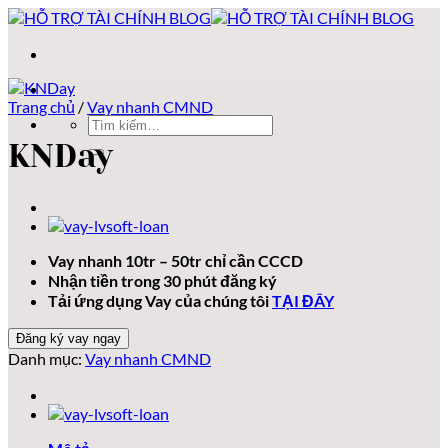
Bỏ
qua
nội
dung
Trang chủ
/
Vay nhanh CMND
Tìm
kiếm:
KNDay
Vay nhanh 10tr – 50tr chỉ cần CCCD
Nhận tiền trong 30 phút đăng ký
Tải ứng dụng Vay của chúng tôi
TẠI ĐÂY
Đăng ký vay ngay
Danh mục:
Vay nhanh CMND