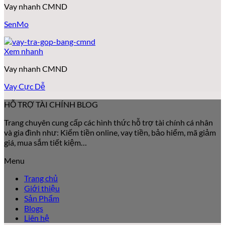
Vay nhanh CMND
SenMo
Xem nhanh
Vay nhanh CMND
Vay Cực Dễ
HỖ TRỢ TÀI CHÍNH BLOG
Trang chuyên cung cấp các hình thức hỗ trợ tài chính cá nhân
và gia đình như: Kiếm tiền online, vay tiền, bảo hiểm, mã giảm
giá, mua sắm tiết kiệm…
Menu
Trang chủ
Giới thiệu
Sản Phẩm
Blogs
Liên hệ