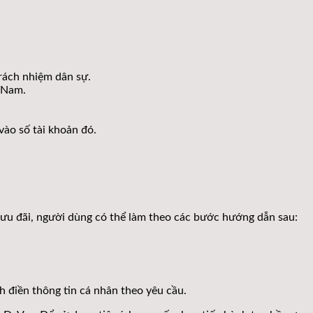
trách nhiệm dân sự.
t Nam.
vào số tài khoản đó.
ưu đãi, người dùng có thể làm theo các bước hướng dẫn sau:
h điền thông tin cá nhân theo yêu cầu.