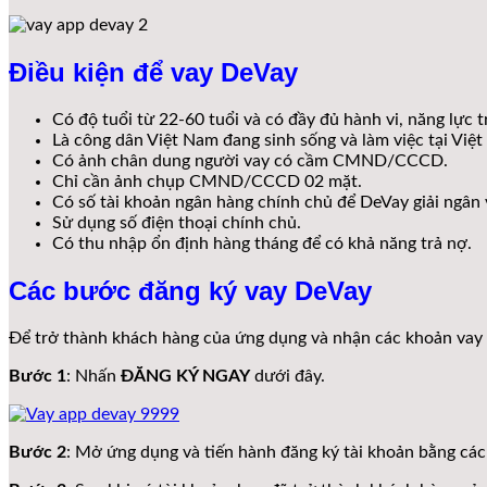
Điều kiện để vay DeVay
Có độ tuổi từ 22-60 tuổi và có đầy đủ hành vi, năng lực 
Là công dân Việt Nam đang sinh sống và làm việc tại Việ
Có ảnh chân dung người vay có cầm CMND/CCCD.
Chỉ cần ảnh chụp CMND/CCCD 02 mặt.
Có số tài khoản ngân hàng chính chủ để DeVay giải ngân 
Sử dụng số điện thoại chính chủ.
Có thu nhập ổn định hàng tháng để có khả năng trả nợ.
Các bước đăng ký vay DeVay
Để trở thành khách hàng của ứng dụng và nhận các khoản vay 
Bước 1
: Nhấn
ĐĂNG KÝ NGAY
dưới đây.
Bước 2
: Mở ứng dụng và tiến hành đăng ký tài khoản bằng các