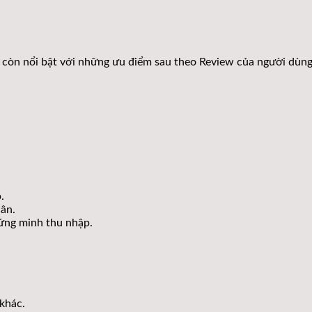
y
còn nổi bật với những ưu điểm sau theo Review của người dùng
.
ân.
ứng minh thu nhập.
 khác.