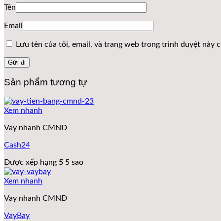
Tên
Email
Lưu tên của tôi, email, và trang web trong trình duyệt này ch
Sản phẩm tương tự
Xem nhanh
Vay nhanh CMND
Cash24
Được xếp hạng
5
5 sao
Xem nhanh
Vay nhanh CMND
VayBay