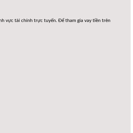
nh vực tài chính trực tuyến. Để tham gia vay tiền trên