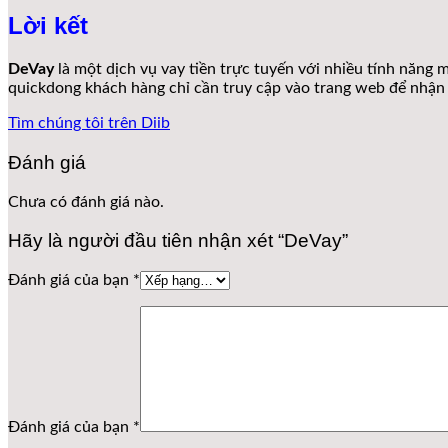
Lời kết
DeVay
là một dịch vụ vay tiền trực tuyến với nhiều tính năng m
quickdong khách hàng chỉ cần truy cập vào trang web để nhận 
Tìm chúng tôi trên Diib
Đánh giá
Chưa có đánh giá nào.
Hãy là người đầu tiên nhận xét “DeVay”
Đánh giá của bạn
*
Đánh giá của bạn
*