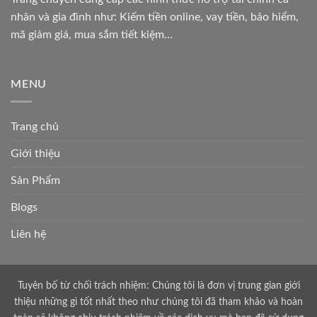
nhân và gia đình như: Kiếm tiền online, vay tiền, bảo hiểm,
mã giảm giá, mua sắm tiết kiệm…
MENU
Trang chủ
Giới thiệu
Sản Phẩm
Blogs
Liên hệ
Tuyên bố từ chối trách nhiệm: Chúng tôi là đơn vị trung gian giới
thiệu những gì tốt nhất theo như chúng tôi đã tham khảo và hoàn