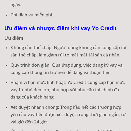
ngày.
Phí dịch vụ miễn phí.
Ưu điểm và nhược điểm khi vay Yo Credit
Ưu điểm
Không cần thế chấp: Người dùng không cần cung cấp tài
sản thế chấp, làm giảm rủi ro mất mát tài sản cá nhân.
Quy trình đơn giản: Qua ứng dụng, việc đăng ký vay và
cung cấp thông tin trở nên dễ dàng và thuận tiện.
Phạm vi hạn mức linh hoạt: Yo Credit cung cấp hạn mức
vay từ nhỏ đến lớn, phù hợp với nhu cầu tài chính đa
dạng của khách hàng.
Xét duyệt nhanh chóng: Trong hầu hết các trường hợp,
yêu cầu vay tiền được xét duyệt trong thời gian ngắn, từ
vài giờ đến 24 giờ.