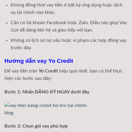
Không đồng thời vay tiền ở bất kỳ ứng dụng hoặc dịch
vụ tài chính nào khác.
Cần có tài khoản Facebook hoặc Zalo. Điều này giúp Vay
Got dễ dàng liên hệ và giao tiếp với bạn.
Không có lịch sử nợ xấu hoặc vi phạm các hợp đồng vay
trước đây.
Hướng dẫn vay Yo Credit
Để vay tiền trên
Yo Credit
hiệu quả nhất, bạn có thể thực
hiện các bước sau đây:
Bước 1: Nhấn ĐĂNG KÝ NGAY dưới đây
Bước 2: Chọn gói vay phù hợp