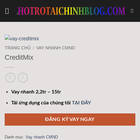
Bỏ
qua
nội
dung
TRANG CHỦ
/
VAY NHANH CMND
CreditMix
Vay nhanh 2,2tr – 15tr
Tải ứng dụng của chúng tôi
TẠI ĐÂY
ĐĂNG KÝ VAY NGAY
Danh mục:
Vay nhanh CMND