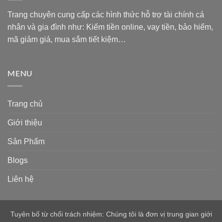
Trang chuyên cung cấp các hình thức hỗ trợ tài chính cá
nhân và gia đình như: Kiếm tiền online, vay tiền, bảo hiểm,
mã giảm giá, mua sắm tiết kiệm…
MENU
Trang chủ
Giới thiệu
Sản Phẩm
Blogs
Liên hệ
Tuyên bố từ chối trách nhiệm: Chúng tôi là đơn vị trung gian giới