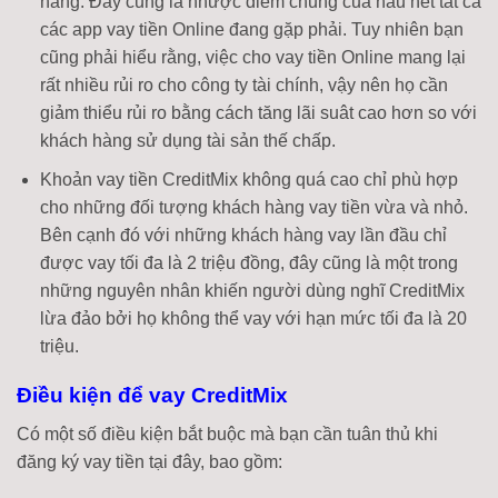
hàng. Đây cũng là nhược điểm chung của hầu hết tất cả
các app vay tiền Online đang gặp phải. Tuy nhiên bạn
cũng phải hiểu rằng, việc cho vay tiền Online mang lại
rất nhiều rủi ro cho công ty tài chính, vậy nên họ cần
giảm thiểu rủi ro bằng cách tăng lãi suât cao hơn so với
khách hàng sử dụng tài sản thế chấp.
Khoản vay tiền CreditMix không quá cao chỉ phù hợp
cho những đối tượng khách hàng vay tiền vừa và nhỏ.
Bên cạnh đó với những khách hàng vay lần đầu chỉ
được vay tối đa là 2 triệu đồng, đây cũng là một trong
những nguyên nhân khiến người dùng nghĩ CreditMix
lừa đảo bởi họ không thể vay với hạn mức tối đa là 20
triệu.
Điều kiện để vay CreditMix
Có một số điều kiện bắt buộc mà bạn cần tuân thủ khi
đăng ký vay tiền tại đây, bao gồm: