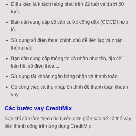
Điều kiện là khách hàng phải trên 22 tuổi và dưới 60
tuổi.
Bạn cần cung cấp số căn cước công dân (CCCD) hợp
lệ.
Sử dụng số điện thoại chính chủ để liên lạc và nhận
thông báo.
Bạn cần cung cấp thông tin cá nhân như tên, địa chỉ
liên hệ, số điện thoại,..
Sử dụng tài khoản ngân hàng nhận và thanh toán.
Có công việc và thu nhập ổn định để thanh toán khoản
vay.
Các bước vay CreditMix
Bạn chỉ cần làm theo các bước đơn giản sau để có thể vay
tiền thành công trên ứng dụng CreditMix