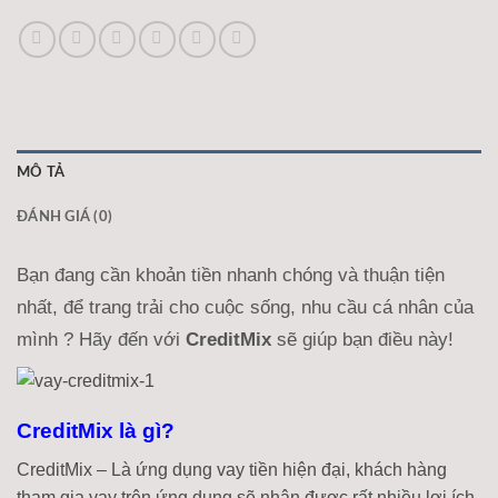
MÔ TẢ
ĐÁNH GIÁ (0)
Bạn đang cần khoản tiền nhanh chóng và thuận tiện
nhất, để trang trải cho cuộc sống, nhu cầu cá nhân của
mình ? Hãy đến với
CreditMix
sẽ giúp bạn điều này!
CreditMix là gì?
CreditMix – Là ứng dụng vay tiền hiện đại, khách hàng
tham gia vay trên ứng dụng sẽ nhận được rất nhiều lợi ích.