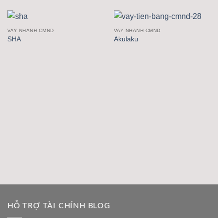
VAY NHANH CMND
VAY NHANH CMND
SHA
Akulaku
HỖ TRỢ TÀI CHÍNH BLOG