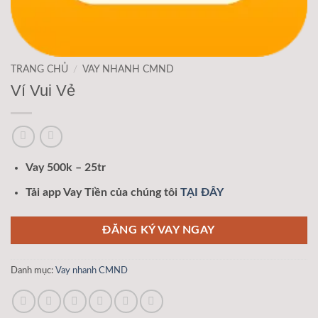
TRANG CHỦ
/
VAY NHANH CMND
Ví Vui Vẻ
Vay 500k – 25tr
Tải app Vay Tiền của chúng tôi
TẠI ĐÂY
ĐĂNG KÝ VAY NGAY
Danh mục:
Vay nhanh CMND