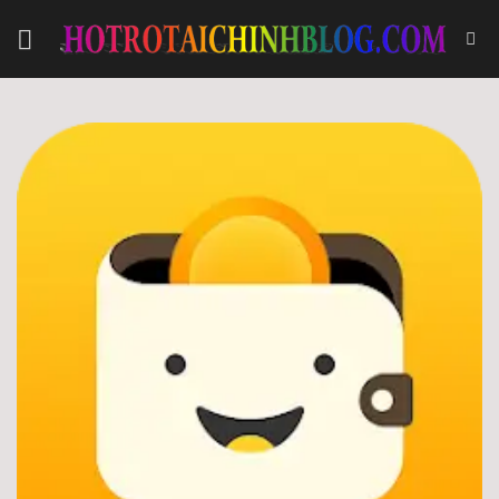
Bỏ
qua
nội
dung