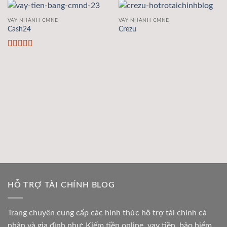
VAY NHANH CMND
VAY NHANH CMND
Cash24
Crezu
Được xếp
hạng
5
5 sao
HỖ TRỢ TÀI CHÍNH BLOG
Trang chuyên cung cấp các hình thức hỗ trợ tài chính cá
nhân và gia đình như: Kiếm tiền online, vay tiền, bảo hiểm,