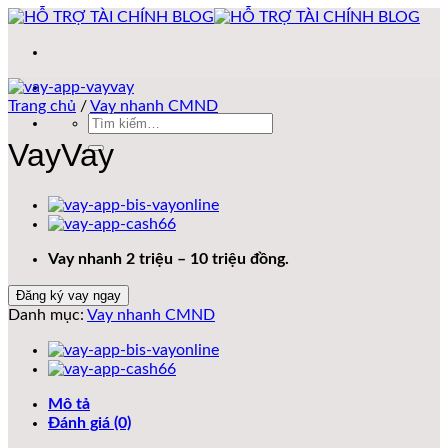
Bỏ
qua
nội
dung
Trang chủ
/
Vay nhanh CMND
Tìm
kiếm:
VayVay
Vay nhanh 2 triệu – 10 triệu đồng.
Đăng ký vay ngay
Danh mục:
Vay nhanh CMND
Mô tả
Đánh giá (0)