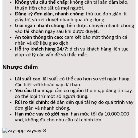
Không yêu cầu thế chấp:
không cần tài sản đảm bảo,
thuận tiện cho tất cả mọi người.
Đăng ký đơn giản, nhanh chóng:
thủ tục đơn giản, ít
giấy tờ, và xét duyệt nhanh qua ứng dụng.
Giải ngân nhanh chóng:
tiền được chuyển nhanh chóng
vào tài khoản ngay sau khi được duyệt.
An toàn thông tin cao:
cam kết bảo mật thông tin cá
nhân và dữ liệu giao dịch.
Hỗ trợ khách hàng 24/7:
dịch vụ khách hàng liên tục
giúp xử lý các vấn đề và thắc mắc.
Nhược điểm
Lãi suất cao
: lãi suất có thể cao hơn so với ngân hàng,
đặc biệt với khoản vay dài hạn.
Yêu cầu thu nhập:
cần có nguồn thu nhập đáng tin cậy,
có thể loại trừ một số người dùng.
Rủi ro tài chính
: dễ dẫn đến quá tải nợ do quá trình vay
đơn giản và nhanh chóng.
Hạn mức vay có giới hạn
: hạn mức tối đa 10.000.000
vnd, không đủ cho nhu cầu tài chính lớn.