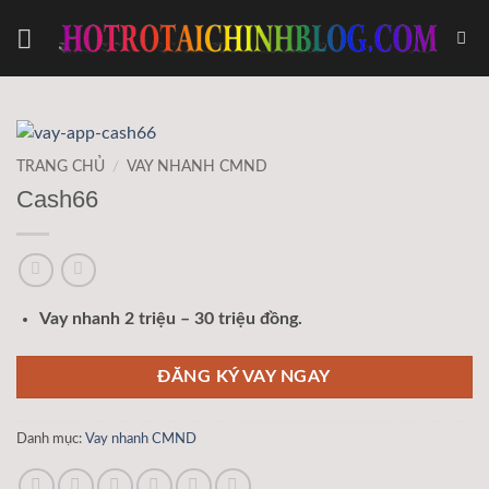
Bỏ
qua
nội
dung
TRANG CHỦ
/
VAY NHANH CMND
Cash66
Vay nhanh 2 triệu – 30 triệu đồng.
ĐĂNG KÝ VAY NGAY
Danh mục:
Vay nhanh CMND