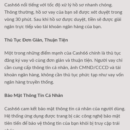
Cash66 nổi tiếng với tốc độ xử lý hồ sơ nhanh chóng.
Thông thường, hồ sơ vay của bạn sẽ được xét duyệt trong
vòng 30 phút. Sau khi hồ sơ được duyệt, tiền sẽ được giải
ngân trực tiếp vào tài khoản ngân hàng của bạn.
Thủ Tục Đơn Giản, Thuận Tiện
Một trong những điểm mạnh của Cash66 chính là thủ tục
đăng ký vay vô cùng đơn giản và thuận tiện. Người vay chỉ
cần cung cấp thông tin cá nhân, ảnh CMND/CCCD và tài
khoản ngân hàng, không cần thủ tục phức tạp như vay vốn
ngân hàng truyền thống.
Bảo Mật Thông Tin Cá Nhân
Cash66 cam kết bảo mật thông tin cá nhân của người dùng.
Hệ thống ứng dụng được trang bị các công nghệ bảo mật
tiên tiến để bảo vệ thông tin của bạn khỏi bị truy cập trái