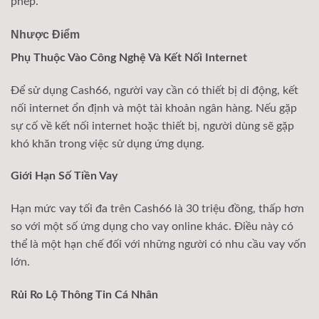
phép.
Nhược Điểm
Phụ Thuộc Vào Công Nghệ Và Kết Nối Internet
Để sử dụng Cash66, người vay cần có thiết bị di động, kết
nối internet ổn định và một tài khoản ngân hàng. Nếu gặp
sự cố về kết nối internet hoặc thiết bị, người dùng sẽ gặp
khó khăn trong việc sử dụng ứng dụng.
Giới Hạn Số Tiền Vay
Hạn mức vay tối đa trên Cash66 là 30 triệu đồng, thấp hơn
so với một số ứng dụng cho vay online khác. Điều này có
thể là một hạn chế đối với những người có nhu cầu vay vốn
lớn.
Rủi Ro Lộ Thông Tin Cá Nhân