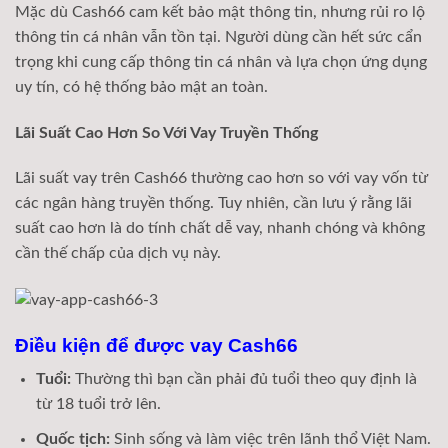
Mặc dù Cash66 cam kết bảo mật thông tin, nhưng rủi ro lộ
thông tin cá nhân vẫn tồn tại. Người dùng cần hết sức cẩn
trọng khi cung cấp thông tin cá nhân và lựa chọn ứng dụng
uy tín, có hệ thống bảo mật an toàn.
Lãi Suất Cao Hơn So Với Vay Truyền Thống
Lãi suất vay trên Cash66 thường cao hơn so với vay vốn từ
các ngân hàng truyền thống. Tuy nhiên, cần lưu ý rằng lãi
suất cao hơn là do tính chất dễ vay, nhanh chóng và không
cần thế chấp của dịch vụ này.
Điều kiện để được vay Cash66
Tuổi:
Thường thì bạn cần phải đủ tuổi theo quy định là
từ 18 tuổi trở lên.
Quốc tịch:
Sinh sống và làm việc trên lãnh thổ Việt Nam.