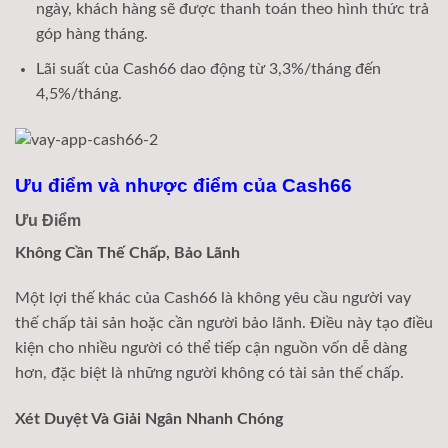
ngày, khách hàng sẽ được thanh toán theo hình thức trả
góp hàng tháng.
Lãi suất của Cash66 dao động từ 3,3%/tháng đến
4,5%/tháng.
Ưu điểm và nhược điểm của Cash66
Ưu Điểm
Không Cần Thế Chấp, Bảo Lãnh
Một lợi thế khác của Cash66 là không yêu cầu người vay
thế chấp tài sản hoặc cần người bảo lãnh. Điều này tạo điều
kiện cho nhiều người có thể tiếp cận nguồn vốn dễ dàng
hơn, đặc biệt là những người không có tài sản thế chấp.
Xét Duyệt Và Giải Ngân Nhanh Chóng