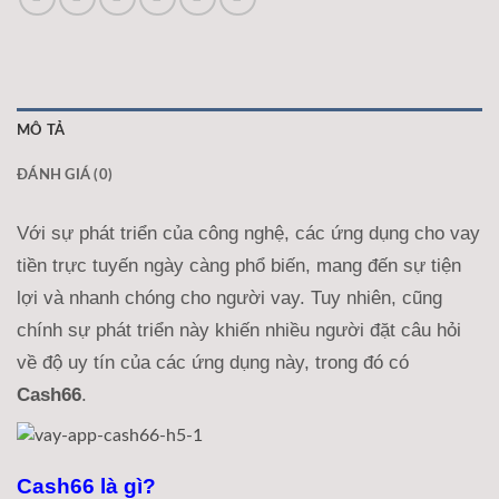
MÔ TẢ
ĐÁNH GIÁ (0)
Với sự phát triển của công nghệ, các ứng dụng cho vay
tiền trực tuyến ngày càng phổ biến, mang đến sự tiện
lợi và nhanh chóng cho người vay. Tuy nhiên, cũng
chính sự phát triển này khiến nhiều người đặt câu hỏi
về độ uy tín của các ứng dụng này, trong đó có
Cash66
.
Cash66 là gì?