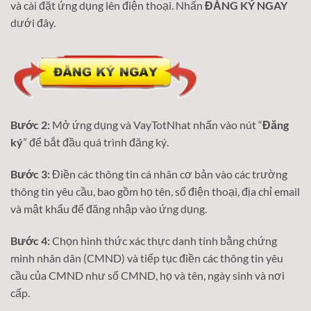
và cài đặt ứng dụng lên điện thoại. Nhấn
ĐĂNG KÝ NGAY
dưới đây.
Bước 2:
Mở ứng dụng và VayTotNhat nhấn vào nút “
Đăng
ký
” để bắt đầu quá trình đăng ký.
Bước 3:
Điền các thông tin cá nhân cơ bản vào các trường
thông tin yêu cầu, bao gồm họ tên, số điện thoại, địa chỉ email
và mật khẩu để đăng nhập vào ứng dụng.
Bước 4:
Chọn hình thức xác thực danh tính bằng chứng
minh nhân dân (CMND) và tiếp tục điền các thông tin yêu
cầu của CMND như số CMND, họ và tên, ngày sinh và nơi
cấp.