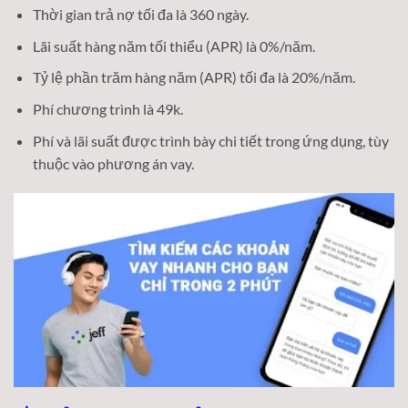
Thời gian trả nợ tối đa là 360 ngày.
Lãi suất hàng năm tối thiểu (APR) là 0%/năm.
Tỷ lệ phần trăm hàng năm (APR) tối đa là 20%/năm.
Phí chương trình là 49k.
Phí và lãi suất được trình bày chi tiết trong ứng dụng, tùy
thuộc vào phương án vay.