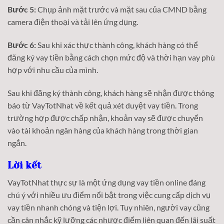
Bước 5:
Chụp ảnh mặt trước và mặt sau của CMND bằng
camera điện thoại và tải lên ứng dụng.
Bước 6:
Sau khi xác thực thành công, khách hàng có thể
đăng ký vay tiền bằng cách chọn mức độ và thời hạn vay phù
hợp với nhu cầu của mình.
Sau khi đăng ký thành công, khách hàng sẽ nhận được thông
báo từ VayTotNhat về kết quả xét duyệt vay tiền. Trong
trường hợp được chấp nhận, khoản vay sẽ được chuyển
vào tài khoản ngân hàng của khách hàng trong thời gian
ngắn.
Lời kết
VayTotNhat thực sự là một ứng dụng vay tiền online đáng
chú ý với nhiều ưu điểm nổi bật trong việc cung cấp dịch vụ
vay tiền nhanh chóng và tiện lợi. Tuy nhiên, người vay cũng
cần cân nhắc kỹ lưỡng các nhược điểm liên quan đến lãi suất