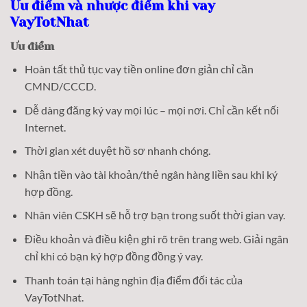
Ưu điểm và nhược điểm khi vay
VayTotNhat
Ưu điểm
Hoàn tất thủ tục vay tiền online đơn giản chỉ cần
CMND/CCCD.
Dễ dàng đăng ký vay mọi lúc – mọi nơi. Chỉ cần kết nối
Internet.
Thời gian xét duyệt hồ sơ nhanh chóng.
Nhận tiền vào tài khoản/thẻ ngân hàng liền sau khi ký
hợp đồng.
Nhân viên CSKH sẽ hỗ trợ bạn trong suốt thời gian vay.
Điều khoản và điều kiện ghi rõ trên trang web. Giải ngân
chỉ khi có bạn ký hợp đồng đồng ý vay.
Thanh toán tại hàng nghìn địa điểm đối tác của
VayTotNhat.