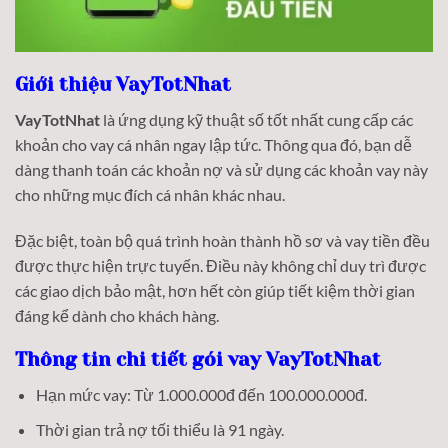
Giới thiệu VayTotNhat
VayTotNhat
là ứng dụng kỹ thuật số tốt nhất cung cấp các
khoản cho vay cá nhân ngay lập tức. Thông qua đó, bạn dễ
dàng thanh toán các khoản nợ và sử dụng các khoản vay này
cho những mục đích cá nhân khác nhau.
Đặc biệt, toàn bộ quá trình hoàn thành hồ sơ và vay tiền đều
được thực hiện trực tuyến. Điều này không chỉ duy trì được
các giao dịch bảo mật, hơn hết còn giúp tiết kiệm thời gian
đáng kể dành cho khách hàng.
Thông tin chi tiết gói vay VayTotNhat
Hạn mức vay: Từ 1.000.000đ đến 100.000.000đ.
Thời gian trả nợ tối thiểu là 91 ngày.