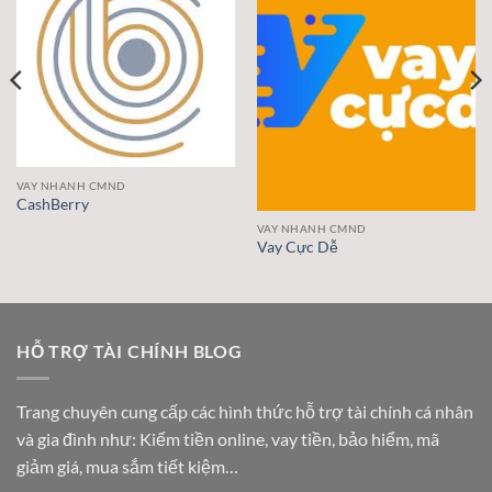
VAY NHANH CMND
CashBerry
VAY NHANH CMND
Vay Cực Dễ
HỖ TRỢ TÀI CHÍNH BLOG
Trang chuyên cung cấp các hình thức hỗ trợ tài chính cá nhân
và gia đình như: Kiếm tiền online, vay tiền, bảo hiểm, mã
giảm giá, mua sắm tiết kiệm…