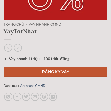
TRANG CHỦ
/
VAY NHANH CMND
VayTotNhat
Vay nhanh 1 triệu – 100 triệu đồng.
ĐĂNG KÝ VAY
Danh mục:
Vay nhanh CMND