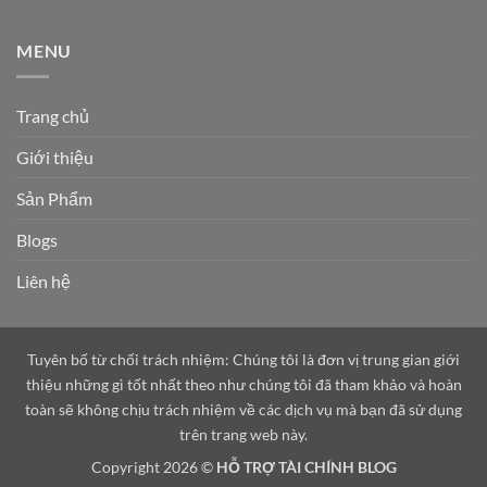
MENU
Trang chủ
Giới thiệu
Sản Phẩm
Blogs
Liên hệ
Tuyên bố từ chối trách nhiệm: Chúng tôi là đơn vị trung gian giới
thiệu những gì tốt nhất theo như chúng tôi đã tham khảo và hoàn
toàn sẽ không chịu trách nhiệm về các dịch vụ mà bạn đã sử dụng
trên trang web này.
Copyright 2026 ©
HỖ TRỢ TÀI CHÍNH BLOG