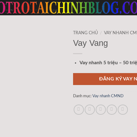
TRANG CHỦ
/
VAY NHANH C
Vay Vang
Vay nhanh 5 triệu – 50 tri
ĐĂNG KÝ VAY 
Danh mục:
Vay nhanh CMND