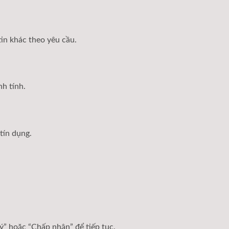
tin khác theo yêu cầu.
h tính.
tín dụng.
ý” hoặc “Chấp nhận” để tiếp tục.