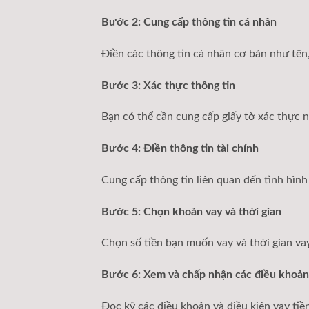
Bước 2: Cung cấp thông tin cá nhân
Điền các thông tin cá nhân cơ bản như tên, 
Bước 3: Xác thực thông tin
Bạn có thể cần cung cấp giấy tờ xác thực 
Bước 4: Điền thông tin tài chính
Cung cấp thông tin liên quan đến tình hình 
Bước 5: Chọn khoản vay và thời gian
Chọn số tiền bạn muốn vay và thời gian va
Bước 6: Xem và chấp nhận các điều khoản 
Đọc kỹ các điều khoản và điều kiện vay ti