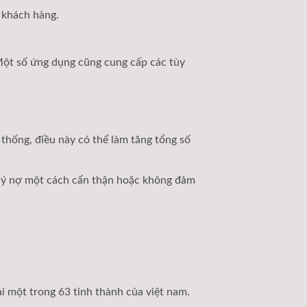
o khách hàng.
 Một số ứng dụng cũng cung cấp các tùy
 thống, điều này có thể làm tăng tổng số
n lý nợ một cách cẩn thận hoặc không đảm
ại một trong 63 tỉnh thành của việt nam.