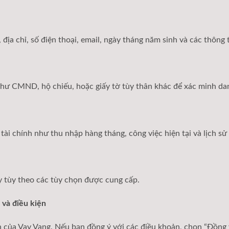
địa chỉ, số điện thoại, email, ngày tháng năm sinh và các thông 
như CMND, hộ chiếu, hoặc giấy tờ tùy thân khác để xác minh dan
tài chính như thu nhập hàng tháng, công việc hiện tại và lịch sử 
y tùy theo các tùy chọn được cung cấp.
và điều kiện
ền của Vay Vang. Nếu bạn đồng ý với các điều khoản, chọn “Đồng 