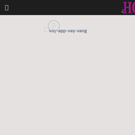
Bỏ
qua
nội
dung