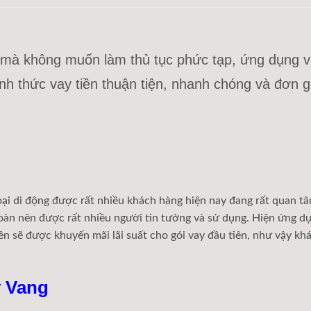
 mà không muốn làm thủ tục phức tạp, ứng dụng v
ình thức vay tiền thuận tiện, nhanh chóng và đơn 
hoại di động được rất nhiều khách hàng hiện nay đang rất quan t
 toàn nên được rất nhiều người tin tưởng và sử dụng. Hiện ứng 
iền sẽ được khuyến mãi lãi suất cho gói vay đầu tiên, như vậy k
y Vang