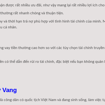
ận được rất nhiều ưu đãi, như vậy mang lại rất nhiều lợi ích ch
 thường rất nhanh chóng và thuận tiện.
ay và thời hạn trả nợ phù hợp với tình hình tài chính của mình.
ầu cá nhân.
ụng vay tiền thường cao hơn so với các tùy chọn tài chính truyền
iền có thể dẫn đến rủi ro tài chính, đặc biệt nếu bạn không quả
y Vang
 là công dân có quốc tịch Việt Nam và đang sinh sống, làm việc t