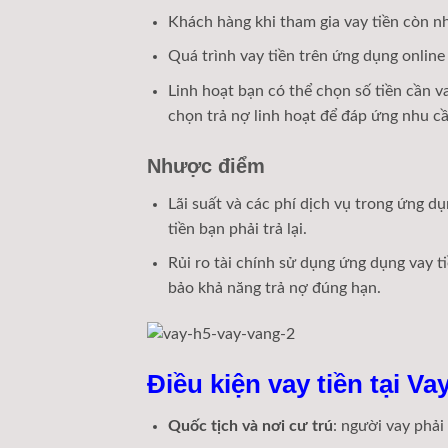
Khách hàng khi tham gia vay tiền còn nh
Quá trình vay tiền trên ứng dụng online
Linh hoạt bạn có thể chọn số tiền cần v
chọn trả nợ linh hoạt để đáp ứng nhu c
Nhược điểm
Lãi suất và các phí dịch vụ trong ứng d
tiền bạn phải trả lại.
Rủi ro tài chính sử dụng ứng dụng vay t
bảo khả năng trả nợ đúng hạn.
Điều kiện vay tiền tại Va
Quốc tịch và nơi cư trú
: người vay phải