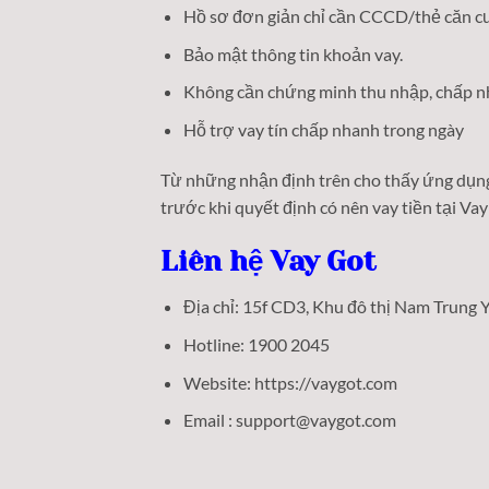
Hồ sơ đơn giản chỉ cần CCCD/thẻ căn c
Bảo mật thông tin khoản vay.
Không cần chứng minh thu nhập, chấp n
Hỗ trợ vay tín chấp nhanh trong ngày
Từ những nhận định trên cho thấy ứng dụng 
trước khi quyết định có nên vay tiền tại Va
Liên hệ Vay Got
Địa chỉ: 15f CD3, Khu đô thị Nam Trung 
Hotline: 1900 2045
Website: https://vaygot.com
Email : support@vaygot.com