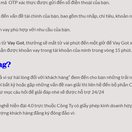
 mã OTP xác thực được gửi đến số điện thoại của bạn.
 đến vấn đề tài chính của bạn, bao gồm thu nhập, chi tiêu, khoản 
 vay phù hợp với nhu cầu của bạn.
n từ
Vay Got
, thường sẽ mất từ vài phút đến một giờ để Vay Got 
ận được khoản vay trong tài khoản của mình trong vòng 15 phút.
ng?
vì sự hài lòng đối với khách hàng” đem đến cho bạn những trải n
ỏi bất kỳ hoặc gặp những vấn đề nan giải thì liên hệ đến bộ phận
hư mục câu hỏi để giải đáp nhé sẽ được hỗ trợ 24/24
 nghệ hiện đại 4.0 trực thuộc Công Ty có giấy phép kinh doanh hợ
lượng khách hàng đăng ký đông đảo vì: