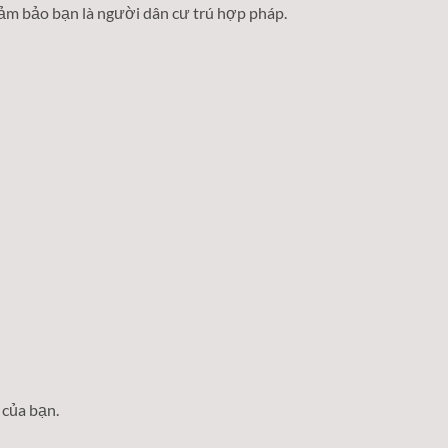
m bảo bạn là người dân cư trú hợp pháp.
 của bạn.