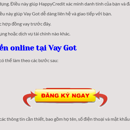
g. Điều này giúp HappyCredit xác minh danh tính của bạn và đả
u này giúp Vay Got dễ dàng liên hệ và giao tiếp với bạn.
c hợp đồng vay trước đây.
ng hoặc dịch vụ tài chính nào khác.
iền online tại Vay Got
 có thể làm theo các bước sau:
c thông tin cần thiết, bao gồm họ tên, số điện thoại và mật khẩu