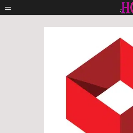
Bỏ
qua
nội
dung