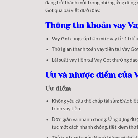
đang trở thành một trong những ứng dụng ch
Got qua bài viết dưới đây.
Thông tin khoản vay Va
Vay Got
cung cấp hạn mức vay từ 1 triệu
Thời gian thanh toán vay tiền tại Vay G
Lãi suất vay tiền tại Vay Got thường da
Ưu và nhược điểm của 
Ưu điểm
Không yêu cầu thế chấp tài sản: Đặc biệt
trình vay tiền.
Đơn giản và nhanh chóng: Ứng dụng được 
tục một cách nhanh chóng, tiết kiệm thời
Thủ tục trực tuyến: Người dùng có thể đă