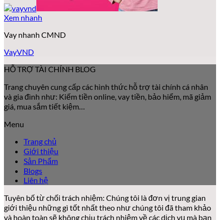
Xem nhanh
Vay nhanh CMND
VayVND
HỖ TRỢ TÀI CHÍNH BLOG
Trang chuyên cung cấp các hình thức hỗ trợ tài chính cá nhân
và gia đình như: Kiếm tiền online, vay tiền, bảo hiểm, mã giảm
giá, mua sắm tiết kiệm…
Menu
Trang chủ
Giới thiệu
Sản Phẩm
Blogs
Liên hệ
Tuyên bố từ chối trách nhiệm: Chúng tôi là đơn vị trung gian
giới thiệu những gì tốt nhất theo như chúng tôi đã tham khảo
và hoàn toàn sẽ không chịu trách nhiệm về các dịch vụ mà bạn