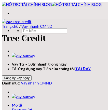
Bỏ
qua
nội
dung
Trang chủ
/
Vay nhanh CMND
Tìm
kiếm:
Tree Credit
Vay 1tr – 50tr nhanh trong ngày
Tải ứng dụng Vay Tiền của chúng tôi
TẠI ĐÂY
Đăng ký vay ngay
Danh mục:
Vay nhanh CMND
Mô tả
Đánh giá (0)