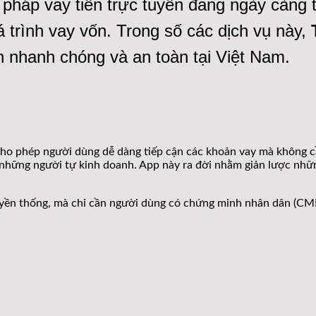
iải pháp vay tiền trực tuyến đang ngày càn
á trình vay vốn. Trong số các dịch vụ này,
nh nhanh chóng và an toàn tại Việt Nam.
, cho phép người dùng dễ dàng tiếp cận các khoản vay mà không 
n những người tự kinh doanh. App này ra đời nhằm giản lược nhữ
ruyền thống, mà chỉ cần người dùng có chứng minh nhân dân (C