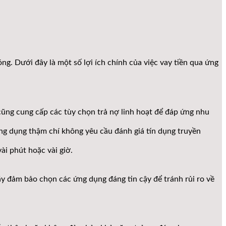
g. Dưới đây là một số lợi ích chính của việc vay tiền qua ứng
 cũng cung cấp các tùy chọn trả nợ linh hoạt để đáp ứng nhu
 ứng dụng thậm chí không yêu cầu đánh giá tín dụng truyền
ài phút hoặc vài giờ.
y đảm bảo chọn các ứng dụng đáng tin cậy để tránh rủi ro về