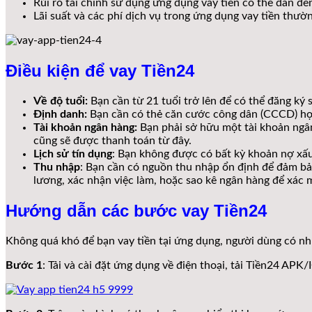
Rủi ro tài chính sử dụng ứng dụng vay tiền có thể dẫn đ
Lãi suất và các phí dịch vụ trong ứng dụng vay tiền thườn
Điều kiện để vay Tiền24
Về độ tuổi:
Bạn cần từ 21 tuổi trở lên để có thể đăng ký 
Định danh:
Bạn cần có thẻ căn cước công dân (CCCD) hợp 
Tài khoản ngân hàng:
Bạn phải sở hữu một tài khoản ngân
cũng sẽ được thanh toán từ đây.
Lịch sử tín dụng
: Bạn không được có bất kỳ khoản nợ xấu
Thu nhập
: Bạn cần có nguồn thu nhập ổn định để đảm bảo
lương, xác nhận việc làm, hoặc sao kê ngân hàng để xác 
Hướng dẫn các bước vay Tiền24
Không quá khó để bạn vay tiền tại ứng dụng, người dùng có nh
Bước 1
: Tải và cài đặt ứng dụng về điện thoại, tải Tiền24 