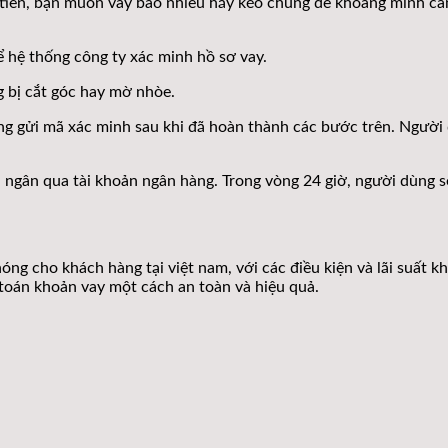
 tiền, bạn muốn vay bao nhiêu hãy kéo chúng để khoảng mình cầ
ể hệ thống công ty xác minh hồ sơ vay.
 bị cắt góc hay mờ nhòe.
ng gửi mã xác minh sau khi đã hoàn thành các bước trên. Người
 ngân qua tài khoản ngân hàng. Trong vòng 24 giờ, người dùng s
óng cho khách hàng tại việt nam, với các điều kiện và lãi suất k
toán khoản vay một cách an toàn và hiệu quả.