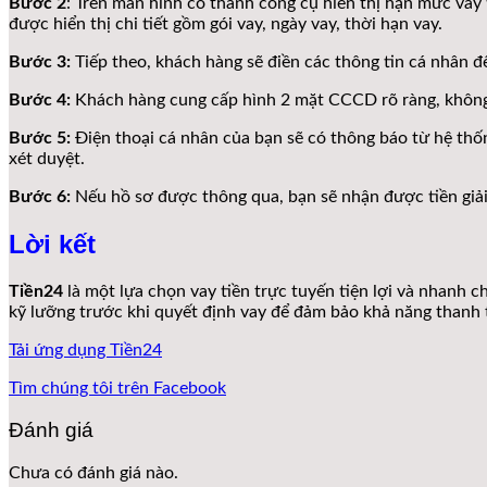
Bước 2
: Trên màn hình có thanh công cụ hiển thị hạn mức vay
được hiển thị chi tiết gồm gói vay, ngày vay, thời hạn vay.
Bước 3:
Tiếp theo, khách hàng sẽ điền các thông tin cá nhân đ
Bước 4:
Khách hàng cung cấp hình 2 mặt CCCD rõ ràng, không
Bước 5:
Điện thoại cá nhân của bạn sẽ có thông báo từ hệ thố
xét duyệt.
Bước 6:
Nếu hồ sơ được thông qua, bạn sẽ nhận được tiền giải
Lời kết
Tiền24
là một lựa chọn vay tiền trực tuyến tiện lợi và nhanh ch
kỹ lưỡng trước khi quyết định vay để đảm bảo khả năng thanh 
Tải ứng dụng Tiền24
Tìm chúng tôi trên Facebook
Đánh giá
Chưa có đánh giá nào.