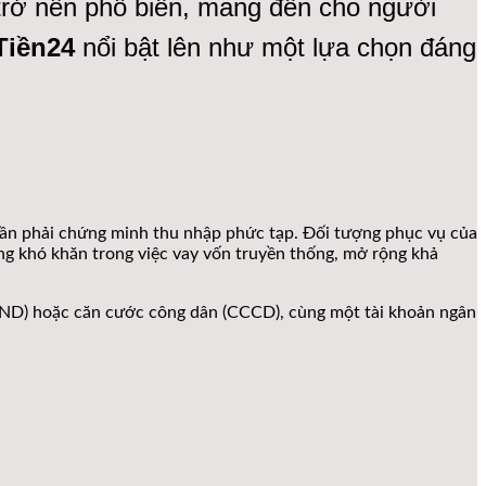
g trở nên phổ biến, mang đến cho người
Tiền24
nổi bật lên như một lựa chọn đáng
cần phải chứng minh thu nhập phức tạp. Đối tượng phục vụ của
ng khó khăn trong việc vay vốn truyền thống, mở rộng khả
MND) hoặc căn cước công dân (CCCD), cùng một tài khoản ngân