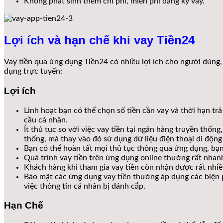
Không phát sinh thêm chi phí, miễn phí đăng ký vay.
Lợi ích và hạn chế khi vay Tiền24
Vay tiền qua ứng dụng Tiền24 có nhiều lợi ích cho người dùng,
dụng trực tuyến:
Lợi ích
Linh hoạt bạn có thể chọn số tiền cần vay và thời hạn tr
cầu cá nhân.
Ít thủ tục so với việc vay tiền tại ngân hàng truyền thố
thống, mà thay vào đó sử dụng dữ liệu điện thoại di động
Bạn có thể hoàn tất mọi thủ tục thông qua ứng dụng, bạn 
Quá trình vay tiền trên ứng dụng online thường rất nhan
Khách hàng khi tham gia vay tiền còn nhận được rất nhiều
Bảo mật các ứng dụng vay tiền thường áp dụng các biện p
việc thông tin cá nhân bị đánh cắp.
Hạn Chế