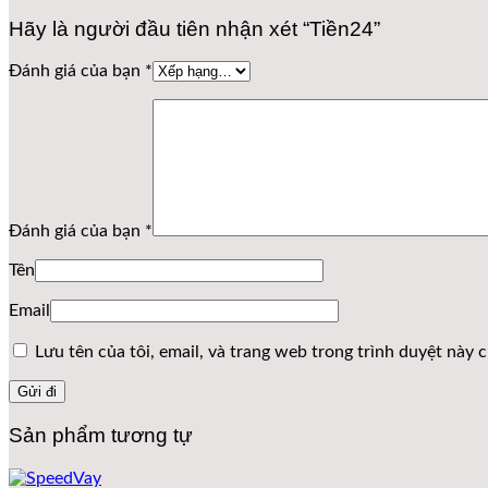
Hãy là người đầu tiên nhận xét “Tiền24”
Đánh giá của bạn
*
Đánh giá của bạn
*
Tên
Email
Lưu tên của tôi, email, và trang web trong trình duyệt này ch
Sản phẩm tương tự