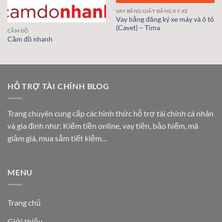
VAY BẰNG GIẤY ĐĂNG KÝ XE
Vay bằng đăng ký xe máy và ô tô
(Cavet) – Tima
CẦM ĐỒ
Cầm đồ nhanh
HỖ TRỢ TÀI CHÍNH BLOG
Trang chuyên cung cấp các hình thức hỗ trợ tài chính cá nhân
và gia đình như: Kiếm tiền online, vay tiền, bảo hiểm, mã
giảm giá, mua sắm tiết kiệm…
MENU
Trang chủ
Giới thiệu