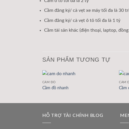
Cầm ô tô tối đa là 2 tỷ
Cầm đăng ký/ cà vẹt xe máy tối đa là 30 tr
Cầm đăng ký/ cà vẹt ô tô tối đa là 1 tỷ
Cầm tài sản khác (điện thoại, laptop, đồng h
SẢN PHẨM TƯƠNG TỰ
CẦM ĐỒ
CẦM 
Cầm đồ nhanh
Cầm 
HỖ TRỢ TÀI CHÍNH BLOG
ME