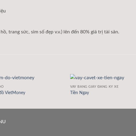
iệu
ồ, trang sức, sim số đẹp v.v.) lên đến 80% giá trị tài sản.
ĐỒ
VAY BẰNG GIẤY ĐĂNG KÝ XE
đồ VietMoney
Tiền Ngay
NU