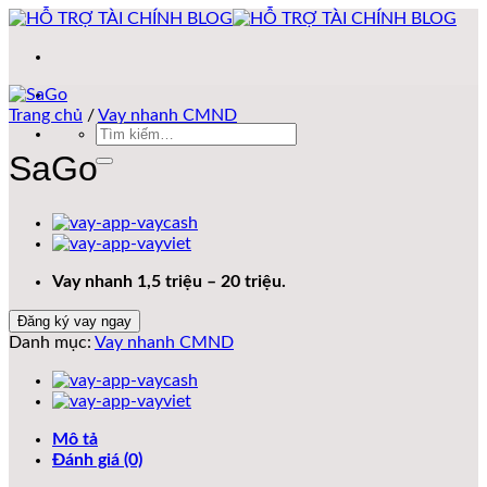
Bỏ
qua
nội
dung
Trang chủ
/
Vay nhanh CMND
Tìm
kiếm:
SaGo
Vay nhanh 1,5 triệu – 20 triệu.
Đăng ký vay ngay
Danh mục:
Vay nhanh CMND
Mô tả
Đánh giá (0)