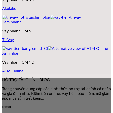
Akulaku
Xem nhanh
Vay nhanh CMND
TinVay
Xem nhanh
Vay nhanh CMND
ATM Online
HỖ TRỢ TÀI CHÍNH BLOG
Trang chuyên cung cấp các hình thức hỗ trợ tài chính cá nhân
và gia đình như: Kiếm tiền online, vay tiền, bảo hiểm, mã giảm
giá, mua sắm tiết kiệm…
Menu