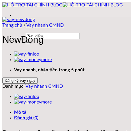
Bỏ
qua
nội
dung
Trang chủ
/
Vay nhanh CMND
Tìm
NewĐồng
kiếm:
Vay nhanh, nhận tiền trong 5 phút
Đăng ký vay ngay
Danh mục:
Vay nhanh CMND
Mô tả
Đánh giá (0)