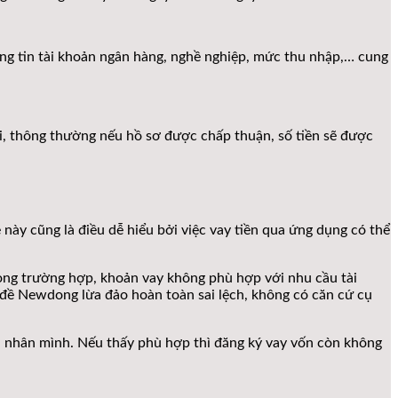
ng tin tài khoản ngân hàng, nghề nghiệp, mức thu nhập,… cung
ồi, thông thường nếu hồ sơ được chấp thuận, số tiền sẽ được
 này cũng là điều dễ hiểu bởi việc vay tiền qua ứng dụng có thể
rong trường hợp, khoản vay không phù hợp với nhu cầu tài
n đề Newdong lừa đảo hoàn toàn sai lệch, không có căn cứ cụ
á nhân mình. Nếu thấy phù hợp thì đăng ký vay vốn còn không