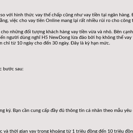
so với hình thức vay thế chấp cũng như vay tiền tại ngân hàng.
ng, việc cho vay tiên Online mang lại rất nhiều rủi ro cho công t
o những đối tượng khách hàng vay tiền vừa và nhỏ. Bên cạnh đ
iến người dùng nghĩ H5 NewDong lừa đảo bởi họ không thể vay v
 chỉ từ 10 ngày cho đến 30 ngày. Đây là kỳ hạn mức.
c bước sau:
đăng ký. Bạn cần cung cấp đầy đủ thông tin cá nhân theo mẫu yê
và thời gian vay trong khoảng từ 1 triệu đồng đến 10 triệu đồng