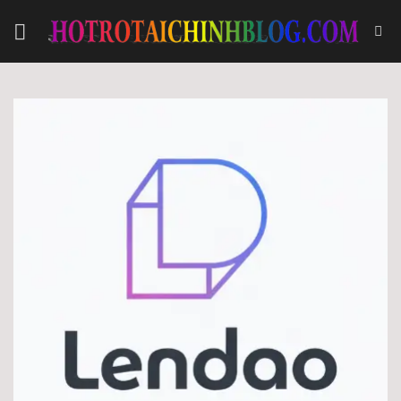
Bỏ
qua
nội
dung