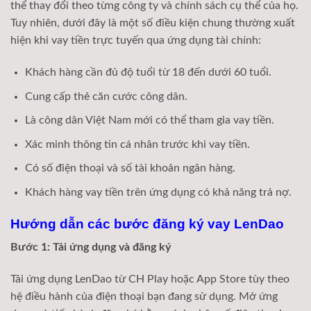
thể thay đổi theo từng công ty và chính sách cụ thể của họ.
Tuy nhiên, dưới đây là một số điều kiện chung thường xuất
hiện khi vay tiền trực tuyến qua ứng dụng tài chính:
Khách hàng cần đủ độ tuổi từ 18 đến dưới 60 tuổi.
Cung cấp thẻ căn cước công dân.
Là công dân Việt Nam mới có thể tham gia vay tiền.
Xác minh thông tin cá nhân trước khi vay tiền.
Có số điện thoại và số tài khoản ngân hàng.
Khách hàng vay tiền trên ứng dụng có khả năng trả nợ.
Hướng dẫn các bước đăng ký vay LenDao
Bước 1: Tải ứng dụng và đăng ký
Tải ứng dụng LenDao từ CH Play hoặc App Store tùy theo
hệ điều hành của điện thoại bạn đang sử dụng. Mở ứng