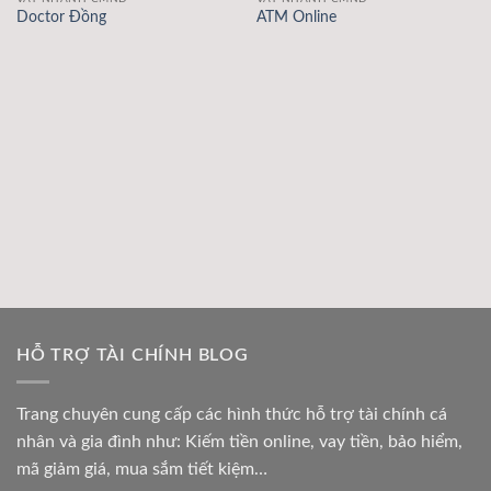
Doctor Đồng
ATM Online
HỖ TRỢ TÀI CHÍNH BLOG
Trang chuyên cung cấp các hình thức hỗ trợ tài chính cá
nhân và gia đình như: Kiếm tiền online, vay tiền, bảo hiểm,
mã giảm giá, mua sắm tiết kiệm…