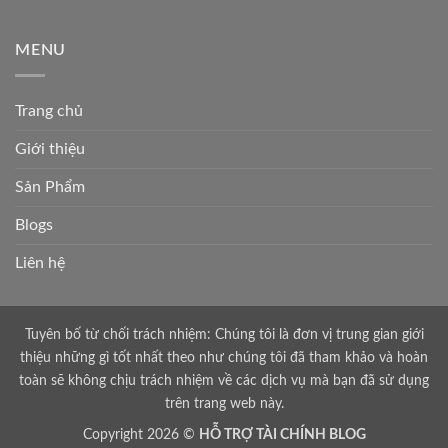
MENU
Trang chủ
Giới thiệu
Sản Phẩm
Blogs
Liên hệ
Tuyên bố từ chối trách nhiệm: Chúng tôi là đơn vị trung gian giới
thiệu những gì tốt nhất theo như chúng tôi đã tham khảo và hoàn
toàn sẽ không chịu trách nhiệm về các dịch vụ mà bạn đã sử dụng
trên trang web này.
Copyright 2026 ©
HỖ TRỢ TÀI CHÍNH BLOG