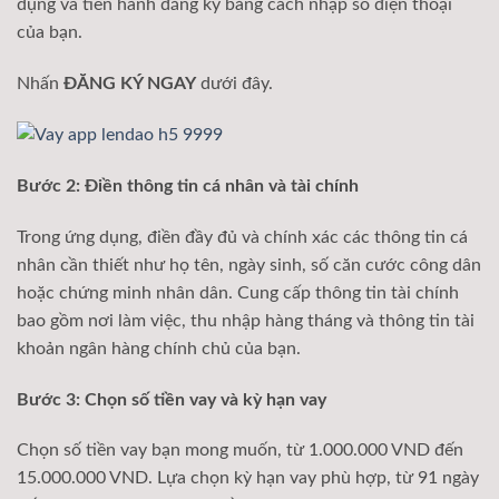
dụng và tiến hành đăng ký bằng cách nhập số điện thoại
của bạn.
Nhấn
ĐĂNG KÝ NGAY
dưới đây.
Bước 2: Điền thông tin cá nhân và tài chính
Trong ứng dụng, điền đầy đủ và chính xác các thông tin cá
nhân cần thiết như họ tên, ngày sinh, số căn cước công dân
hoặc chứng minh nhân dân. Cung cấp thông tin tài chính
bao gồm nơi làm việc, thu nhập hàng tháng và thông tin tài
khoản ngân hàng chính chủ của bạn.
Bước 3: Chọn số tiền vay và kỳ hạn vay
Chọn số tiền vay bạn mong muốn, từ 1.000.000 VND đến
15.000.000 VND. Lựa chọn kỳ hạn vay phù hợp, từ 91 ngày