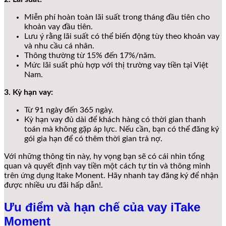
Miễn phí hoàn toàn lãi suất trong tháng đầu tiên cho
khoản vay đầu tiên.
Lưu ý rằng lãi suất có thể biến động tùy theo khoản vay
và nhu cầu cá nhân.
Thông thường từ 15% đến 17%/năm.
Mức lãi suất phù hợp với thị trường vay tiền tại Việt
Nam.
3. Kỳ hạn vay:
Từ 91 ngày đến 365 ngày.
Kỳ hạn vay đủ dài để khách hàng có thời gian thanh
toán mà không gặp áp lực. Nếu cần, bạn có thể đăng ký
gói gia hạn để có thêm thời gian trả nợ.
Với những thông tin này, hy vọng bạn sẽ có cái nhìn tổng
quan và quyết định vay tiền một cách tự tin và thông minh
trên ứng dụng Itake Monent. Hãy nhanh tay đăng ký để nhận
được nhiều ưu đãi hấp dẫn!.
Ưu điểm và hạn chế của vay iTake
Moment