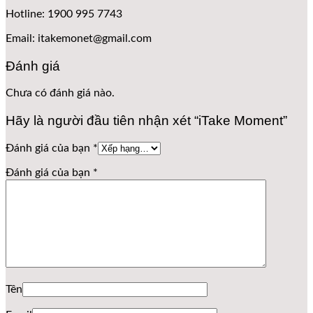
Hotline: 1900 995 7743
Email: itakemonet@gmail.com
Đánh giá
Chưa có đánh giá nào.
Hãy là người đầu tiên nhận xét “iTake Moment”
Đánh giá của bạn
*
Đánh giá của bạn
*
Tên