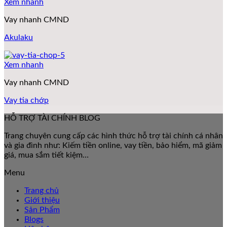
Xem nhanh
Vay nhanh CMND
Akulaku
Xem nhanh
Vay nhanh CMND
Vay tia chớp
HỖ TRỢ TÀI CHÍNH BLOG
Trang chuyên cung cấp các hình thức hỗ trợ tài chính cá nhân
và gia đình như: Kiếm tiền online, vay tiền, bảo hiểm, mã giảm
giá, mua sắm tiết kiệm…
Menu
Trang chủ
Giới thiệu
Sản Phẩm
Blogs