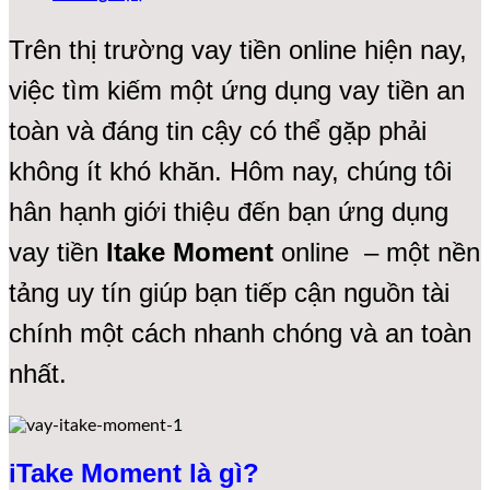
Trên thị trường vay tiền online hiện nay,
việc tìm kiếm một ứng dụng vay tiền an
toàn và đáng tin cậy có thể gặp phải
không ít khó khăn. Hôm nay, chúng tôi
hân hạnh giới thiệu đến bạn ứng dụng
vay tiền
Itake Moment
online – một nền
tảng uy tín giúp bạn tiếp cận nguồn tài
chính một cách nhanh chóng và an toàn
nhất.
iTake Moment là gì?