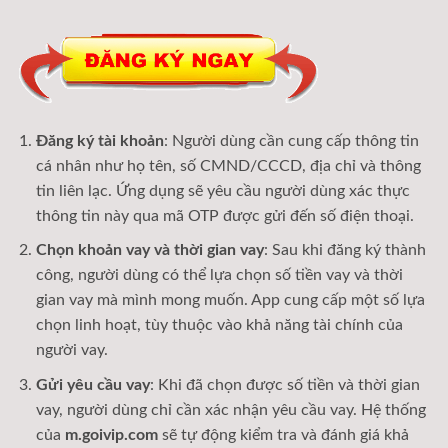
Đăng ký tài khoản
: Người dùng cần cung cấp thông tin
cá nhân như họ tên, số CMND/CCCD, địa chỉ và thông
tin liên lạc. Ứng dụng sẽ yêu cầu người dùng xác thực
thông tin này qua mã OTP được gửi đến số điện thoại.
Chọn khoản vay và thời gian vay
: Sau khi đăng ký thành
công, người dùng có thể lựa chọn số tiền vay và thời
gian vay mà mình mong muốn. App cung cấp một số lựa
chọn linh hoạt, tùy thuộc vào khả năng tài chính của
người vay.
Gửi yêu cầu vay
: Khi đã chọn được số tiền và thời gian
vay, người dùng chỉ cần xác nhận yêu cầu vay. Hệ thống
của
m.goivip.com
sẽ tự động kiểm tra và đánh giá khả