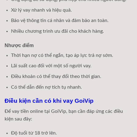
Xử lý vay nhanh và hiệu quả.
Bảo vệ thông tin cá nhân và đảm bảo an toàn.
Nhiều chương trình ưu đãi cho khách hàng.
Nhược điểm
Thời hạn nợ có thể ngắn, tạo áp lực trả nợ sớm.
Lãi suất cao đối với một số người vay.
Điều khoản có thể thay đổi theo thời gian.
Có thể dẫn đến nợ tích tụ nhanh.
Điều kiện cần có khi vay GoiVip
Để vay tiền online tại GoiVip, bạn cần đáp ứng các điều
kiện sau đây:
Độ tuổi từ 18 trở lên.