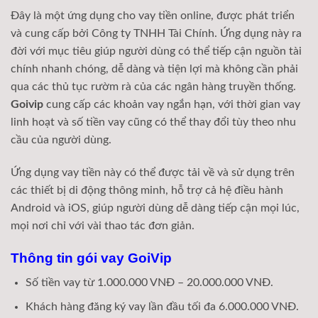
Đây là một ứng dụng cho vay tiền online, được phát triển
và cung cấp bởi Công ty TNHH Tài Chính. Ứng dụng này ra
đời với mục tiêu giúp người dùng có thể tiếp cận nguồn tài
chính nhanh chóng, dễ dàng và tiện lợi mà không cần phải
qua các thủ tục rườm rà của các ngân hàng truyền thống.
Goivip
cung cấp các khoản vay ngắn hạn, với thời gian vay
linh hoạt và số tiền vay cũng có thể thay đổi tùy theo nhu
cầu của người dùng.
Ứng dụng vay tiền này có thể được tải về và sử dụng trên
các thiết bị di động thông minh, hỗ trợ cả hệ điều hành
Android và iOS, giúp người dùng dễ dàng tiếp cận mọi lúc,
mọi nơi chỉ với vài thao tác đơn giản.
Thông tin gói vay GoiVip
Số tiền vay từ 1.000.000 VNĐ – 20.000.000 VNĐ.
Khách hàng đăng ký vay lần đầu tối đa 6.000.000 VNĐ.