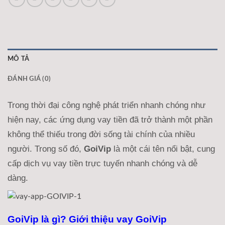
MÔ TẢ
ĐÁNH GIÁ (0)
Trong thời đại công nghệ phát triển nhanh chóng như
hiện nay, các ứng dụng vay tiền đã trở thành một phần
không thể thiếu trong đời sống tài chính của nhiều
người. Trong số đó,
GoiVip
là một cái tên nổi bật, cung
cấp dịch vụ vay tiền trực tuyến nhanh chóng và dễ
dàng.
GoiVip là gì? Giới thiệu vay GoiVip