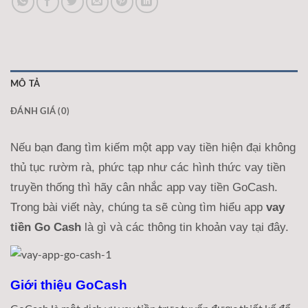
MÔ TẢ
ĐÁNH GIÁ (0)
Nếu bạn đang tìm kiếm một app vay tiền hiện đại không
thủ tục rườm rà, phức tạp như các hình thức vay tiền
truyền thống thì hãy cân nhắc app vay tiền GoCash.
Trong bài viết này, chúng ta sẽ cùng tìm hiểu app
vay
tiền Go Cash
là gì và các thông tin khoản vay tại đây.
Giới thiệu GoCash