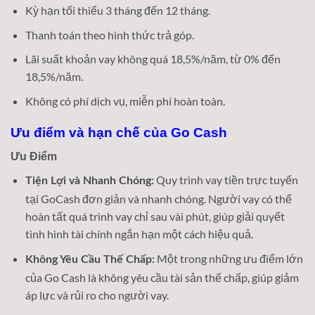
Kỳ hạn tối thiểu 3 tháng đến 12 tháng.
Thanh toán theo hình thức trả góp.
Lãi suất khoản vay không quá 18,5%/năm, từ 0% đến
18,5%/năm.
Không có phí dịch vụ, miễn phí hoàn toàn.
Ưu điểm và hạn chế của Go Cash
Ưu Điểm
Quy trình vay tiền trực tuyến
Tiện Lợi và Nhanh Chóng:
tại GoCash đơn giản và nhanh chóng. Người vay có thể
hoàn tất quá trình vay chỉ sau vài phút, giúp giải quyết
tình hình tài chính ngắn hạn một cách hiệu quả.
Một trong những ưu điểm lớn
Không Yêu Cầu Thế Chấp:
của Go Cash là không yêu cầu tài sản thế chấp, giúp giảm
áp lực và rủi ro cho người vay.