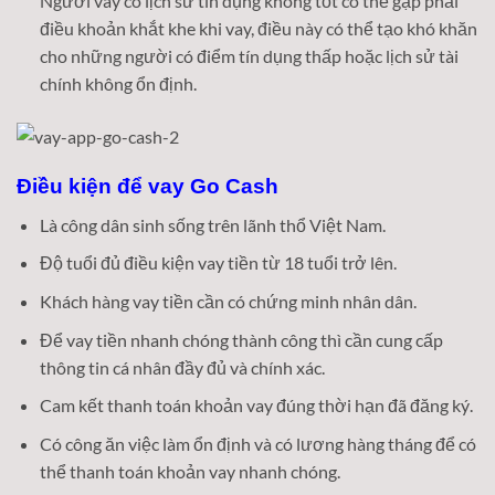
Người vay có lịch sử tín dụng không tốt có thể gặp phải
điều khoản khắt khe khi vay, điều này có thể tạo khó khăn
cho những người có điểm tín dụng thấp hoặc lịch sử tài
chính không ổn định.
Điều kiện để vay Go Cash
Là công dân sinh sống trên lãnh thổ Việt Nam.
Độ tuổi đủ điều kiện vay tiền từ 18 tuổi trở lên.
Khách hàng vay tiền cần có chứng minh nhân dân.
Để vay tiền nhanh chóng thành công thì cần cung cấp
thông tin cá nhân đầy đủ và chính xác.
Cam kết thanh toán khoản vay đúng thời hạn đã đăng ký.
Có công ăn việc làm ổn định và có lương hàng tháng để có
thể thanh toán khoản vay nhanh chóng.