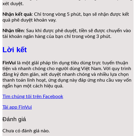
xét duyệt.
Nhận kết quả
: Chỉ trong vòng 5 phút, bạn sẽ nhận được kết
quả phê duyệt khoản vay.
Nhận tiền
: Sau khi được phê duyệt, tiền sẽ được chuyển vào
tài khoản ngân hàng của bạn chỉ trong vòng 3 phút.
Lời kết
FinVui
là một giải pháp tín dụng tiêu dùng trực tuyến thuận
tiện và nhanh chóng cho người dùng Việt Nam. Với quy trình
đăng ký đơn giản, xét duyệt nhanh chóng và nhiều lựa chọn
thanh toán linh hoạt, ứng dụng này đáp ứng nhu cầu vay vốn
ngắn hạn một cách hiệu quả.
Tìm chúng tôi trên Facebook
Tải app FinVui
Đánh giá
Chưa có đánh giá nào.