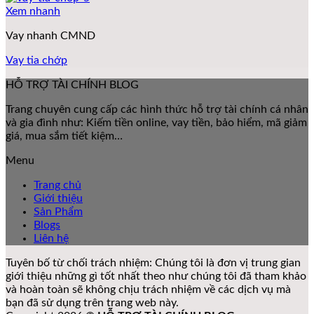
Xem nhanh
Vay nhanh CMND
Vay tia chớp
HỖ TRỢ TÀI CHÍNH BLOG
Trang chuyên cung cấp các hình thức hỗ trợ tài chính cá nhân
và gia đình như: Kiếm tiền online, vay tiền, bảo hiểm, mã giảm
giá, mua sắm tiết kiệm…
Menu
Trang chủ
Giới thiệu
Sản Phẩm
Blogs
Liên hệ
Tuyên bố từ chối trách nhiệm: Chúng tôi là đơn vị trung gian
giới thiệu những gì tốt nhất theo như chúng tôi đã tham khảo
và hoàn toàn sẽ không chịu trách nhiệm về các dịch vụ mà
bạn đã sử dụng trên trang web này.