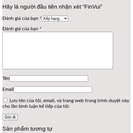
Hãy là người đầu tiên nhận xét “FinVui”
Đánh giá của bạn
*
Đánh giá của bạn
*
Tên
Email
Lưu tên của tôi, email, và trang web trong trình duyệt này
cho lần bình luận kế tiếp của tôi.
Sản phẩm tương tự