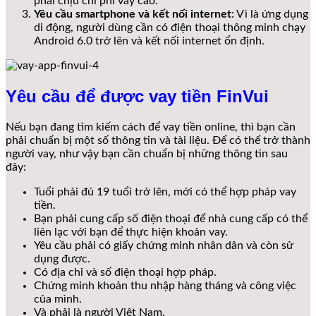
phải chịu chi phí vay cao.
Yêu cầu smartphone và kết nối internet
: Vì là ứng dụng
di động, người dùng cần có điện thoại thông minh chạy
Android 6.0 trở lên và kết nối internet ổn định.
Yêu cầu để được vay tiền FinVui
Nếu bạn đang tìm kiếm cách để vay tiền online, thì bạn cần
phải chuẩn bị một số thông tin và tài liệu. Để có thể trở thành
người vay, như vậy bạn cần chuẩn bị những thông tin sau
đây:
Tuổi phải đủ 19 tuổi trở lên, mới có thể hợp pháp vay
tiền.
Bạn phải cung cấp số điện thoại để nhà cung cấp có thể
liên lạc với bạn để thực hiện khoản vay.
Yêu cầu phải có giấy chứng minh nhân dân và còn sử
dụng được.
Có địa chỉ và số điện thoại hợp pháp.
Chứng minh khoản thu nhập hàng tháng và công việc
của mình.
Và phải là người Việt Nam.