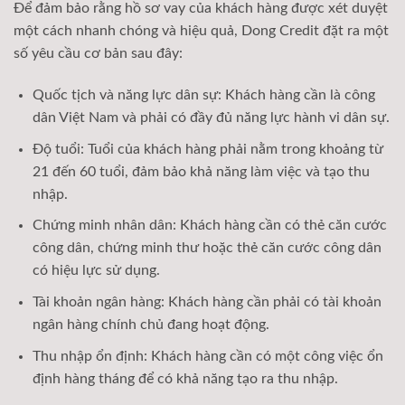
Để đảm bảo rằng hồ sơ vay của khách hàng được xét duyệt
một cách nhanh chóng và hiệu quả, Dong Credit đặt ra một
số yêu cầu cơ bản sau đây:
Quốc tịch và năng lực dân sự: Khách hàng cần là công
dân Việt Nam và phải có đầy đủ năng lực hành vi dân sự.
Độ tuổi: Tuổi của khách hàng phải nằm trong khoảng từ
21 đến 60 tuổi, đảm bảo khả năng làm việc và tạo thu
nhập.
Chứng minh nhân dân: Khách hàng cần có thẻ căn cước
công dân, chứng minh thư hoặc thẻ căn cước công dân
có hiệu lực sử dụng.
Tài khoản ngân hàng: Khách hàng cần phải có tài khoản
ngân hàng chính chủ đang hoạt động.
Thu nhập ổn định: Khách hàng cần có một công việc ổn
định hàng tháng để có khả năng tạo ra thu nhập.