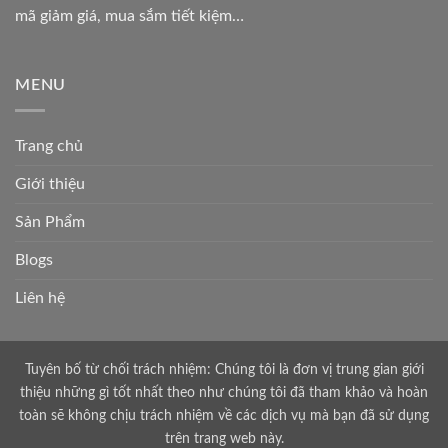
mã giảm giá, mua sắm tiết kiệm…
MENU
Trang chủ
Giới thiệu
Sản Phẩm
Blogs
Liên hệ
Tuyên bố từ chối trách nhiệm: Chúng tôi là đơn vị trung gian giới
thiệu những gì tốt nhất theo như chúng tôi đã tham khảo và hoàn
toàn sẽ không chịu trách nhiệm về các dịch vụ mà bạn đã sử dụng
trên trang web này.