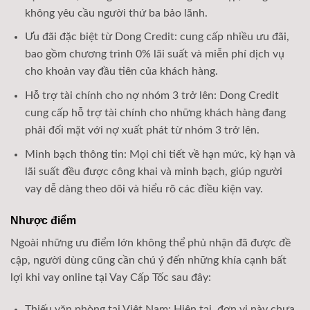
không yêu cầu người thứ ba bảo lãnh.
Ưu đãi đặc biệt từ Dong Credit: cung cấp nhiều ưu đãi,
bao gồm chương trình 0% lãi suất và miễn phí dịch vụ
cho khoản vay đầu tiên của khách hàng.
Hỗ trợ tài chính cho nợ nhóm 3 trở lên: Dong Credit
cung cấp hỗ trợ tài chính cho những khách hàng đang
phải đối mặt với nợ xuất phát từ nhóm 3 trở lên.
Minh bạch thông tin: Mọi chi tiết về hạn mức, kỳ hạn và
lãi suất đều được công khai và minh bạch, giúp người
vay dễ dàng theo dõi và hiểu rõ các điều kiện vay.
Nhược điểm
Ngoài những ưu điểm lớn không thể phủ nhận đã được đề
cập, người dùng cũng cần chú ý đến những khía cạnh bất
lợi khi vay online tại Vay Cấp Tốc sau đây:
Thiếu văn phòng tại Việt Nam: Hiện tại, đơn vị này chưa