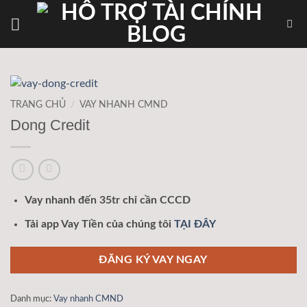
Bỏ
qua
nội
dung
TRANG CHỦ
/
VAY NHANH CMND
Dong Credit
Vay nhanh đến 35tr chỉ cần CCCD
Tải app Vay Tiền của chúng tôi
TẠI ĐÂY
ĐĂNG KÝ VAY NGAY
Danh mục:
Vay nhanh CMND