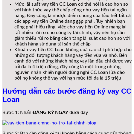
Mức lãi suất vay tiền CC Loan có thể nói là cao hơn so
với hình thức vay thế chấp cũng như vay tiền tại ngân
hàng. Đây cũng là nhược điểm chung của hầu hết tất cả
các app vay tiền Online đang gặp phải. Tuy nhiên bạn
cũng phải hiểu rằng, việc cho vay tiên Online mang lại
rất nhiều rủi ro cho công ty tài chính, vậy nên họ cần
giảm thiểu rủi ro bằng cách tăng lãi suât cao hơn so với
khách hàng sử dụng tài sản thế chấp
Khoản vay tiền CC Loan không quá cao chỉ phù hợp cho
những đối tượng khách hàng vay tiền vừa và nhỏ. Bên
cạnh đó với những khách hàng vay lần đầu chỉ được vay
tối đa là 4 triệu đồng, đây cũng là một trong những
nguyên nhân khiến người dùng nghĩ CC Loan lừa đảo
bởi họ không thể vay với hạn mức tối đa là 15 triệu
Hướng dẫn các bước đăng ký vay CC
Loan
Bước 1: Nhấn
ĐĂNG KÝ NGAY
dưới đây
Bước 2: Bạn cần đăng ký tài khoản bằng cách cung cấp thông