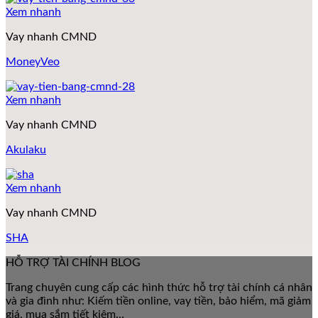
Xem nhanh
Vay nhanh CMND
MoneyVeo
Xem nhanh
Vay nhanh CMND
Akulaku
Xem nhanh
Vay nhanh CMND
SHA
HỖ TRỢ TÀI CHÍNH BLOG
Trang chuyên cung cấp các hình thức hỗ trợ tài chính cá nhân
và gia đình như: Kiếm tiền online, vay tiền, bảo hiểm, mã giảm
giá, mua sắm tiết kiệm…