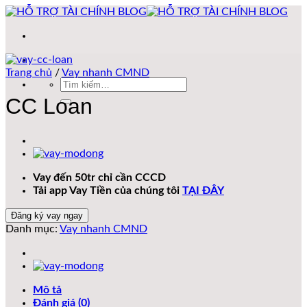
Bỏ
qua
nội
dung
Trang chủ
/
Vay nhanh CMND
Tìm
kiếm:
CC Loan
Vay đến 50tr chỉ cần CCCD
Tải app Vay Tiền của chúng tôi
TẠI ĐÂY
Đăng ký vay ngay
Danh mục:
Vay nhanh CMND
Mô tả
Đánh giá (0)