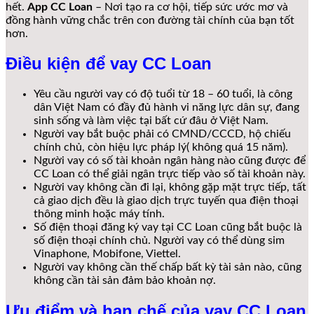
hết.
App CC Loan
– Nơi tạo ra cơ hội, tiếp sức ước mơ và
đồng hành vững chắc trên con đường tài chính của bạn tốt
hơn.
Điều kiện để vay CC Loan
Yêu cầu người vay có độ tuổi từ 18 – 60 tuổi, là công
dân Việt Nam có đầy đủ hành vi năng lực dân sự, đang
sinh sống và làm việc tại bất cứ đâu ở Việt Nam.
Người vay bắt buộc phải có CMND/CCCD, hộ chiếu
chính chủ, còn hiệu lực pháp lý( không quá 15 năm).
Người vay có số tài khoản ngân hàng nào cũng được để
CC Loan có thể giải ngân trực tiếp vào số tài khoản này.
Người vay không cần đi lại, không gặp mặt trực tiếp, tất
cả giao dịch đều là giao dịch trực tuyến qua điện thoại
thông minh hoặc máy tính.
Số điện thoại đăng ký vay tại CC Loan cũng bắt buộc là
số điện thoại chính chủ. Người vay có thể dùng sim
Vinaphone, Mobifone, Viettel.
Người vay không cần thế chấp bất kỳ tài sản nào, cũng
không cần tài sản đảm bảo khoản nợ.
Ưu điểm và hạn chế của vay CC Loan