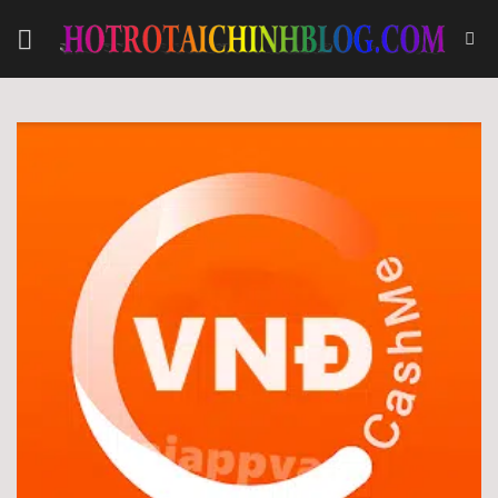
Bỏ
qua
nội
dung