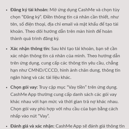
Đăng ký tài khoản:
Mở ứng dụng CashMe và chọn tùy
chọn “Đăng ký”. Điền thông tin cá nhân cần thiết, như
tên, số điện thoại, địa chỉ email và mật khẩu để tạo tài
khoản. Theo dõi hướng dẫn trên màn hình để hoàn
thành quá trình đăng ký.
Xác nhận thông tin:
Sau khi tạo tài khoản, bạn sẽ cần
xác nhận thông tin cá nhân của mình. Theo hướng dẫn
trên ứng dụng, cung cấp các thông tin yêu cầu, chẳng
hạn như CMND/CCCD, hình ảnh chân dung, thông tin
ngân hàng và các tài liệu khác.
Chọn gói vay:
Truy cập mục “Vay tiền” trên ứng dụng.
CashMe App thường cung cấp danh sách các gói vay
khác nhau với hạn mức và thời gian trả nợ khác nhau.
Chọn gói vay phù hợp với nhu cầu của bạn bằng cách
nhấp vào nút “Vay”.
Đánh giá và xác nhận:
CashMe App sẽ đánh giá thông tin