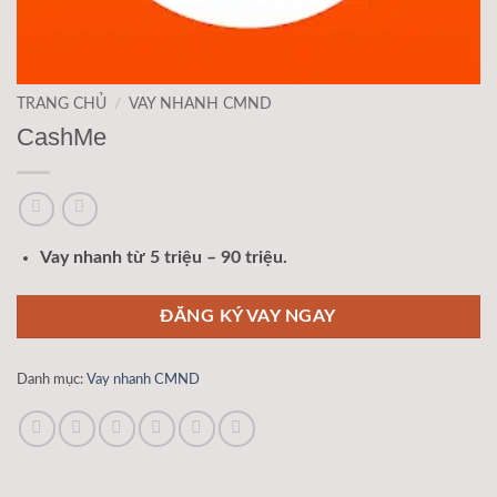
TRANG CHỦ
/
VAY NHANH CMND
CashMe
Vay nhanh từ 5 triệu – 90 triệu.
ĐĂNG KÝ VAY NGAY
Danh mục:
Vay nhanh CMND