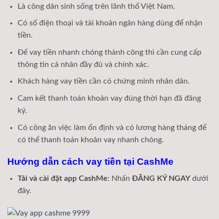
Là công dân sinh sống trên lãnh thổ Việt Nam.
Có số điện thoại và tài khoản ngân hàng dùng để nhận
tiền.
Để vay tiền nhanh chóng thành công thì cần cung cấp
thông tin cá nhân đầy đủ và chính xác.
Khách hàng vay tiền cần có chứng minh nhân dân.
Cam kết thanh toán khoản vay đúng thời hạn đã đăng
ký.
Có công ăn việc làm ổn định và có lương hàng tháng để
có thể thanh toán khoản vay nhanh chóng.
Hướng dẫn cách vay tiền tại CashMe
Tải và cài đặt app CashMe:
Nhấn
ĐĂNG KÝ NGAY
dưới
đây.