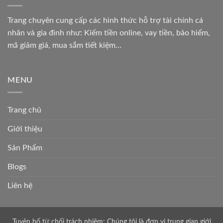
Trang chuyên cung cấp các hình thức hỗ trợ tài chính cá
nhân và gia đình như: Kiếm tiền online, vay tiền, bảo hiểm,
mã giảm giá, mua sắm tiết kiệm…
MENU
Trang chủ
Giới thiệu
Sản Phẩm
Blogs
Liên hệ
Tuyên bố từ chối trách nhiệm: Chúng tôi là đơn vị trung gian giới