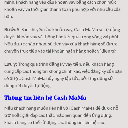
minh, khách hàng yêu cầu khoản vay bằng cách chọn mức
khoản vay và thời gian thanh toán phù hợp với nhu cầu của
bạn.
Bước 5:
Sau khi yêu cầu khoản vay, Cash MaMa sẽ tự động
duyệt khoản vay và thông báo kết quả trong vòng vài phút.
Nếu được chấp nhận, số tiền vay của khách hàng sẽ được
chuyển trực tiếp vào tài khoản ngân hàng hoặc ví điện tử
Lưu ý:
Trong qua trình đăng ký vay tiền, nếu khách hàng
cung cấp các thông tin không chính xác, việc đăng ký của bạn
sẽ được Cash MaMa hủy ngay lập tức, bởi ứng dụng sử
dụng xét duyệt tự động.
Thông tin liên hệ Cash MaMa
Nếu khách hàng muốn liên hệ với Cash MaMa để được hỗ
trợ hoặc giải đáp các thắc mắc liên quan đến ứng dụng,
khách hàng có thể sử dụng các thông tin liên hệ sau: