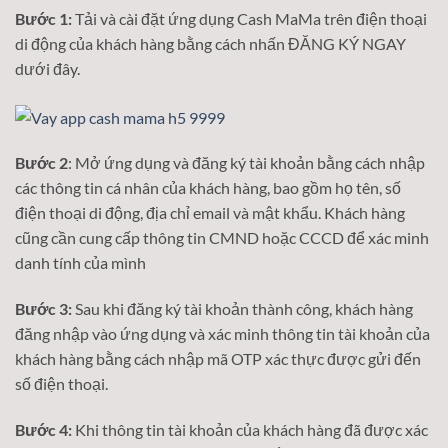
Bước 1:
Tải và cài đặt ứng dụng Cash MaMa trên điện thoại
di động của khách hàng bằng cách nhấn ĐĂNG KÝ NGAY
dưới đây.
Bước 2
: Mở ứng dụng và đăng ký tài khoản bằng cách nhập
các thông tin cá nhân của khách hàng, bao gồm họ tên, số
điện thoại di động, địa chỉ email và mật khẩu. Khách hàng
cũng cần cung cấp thông tin CMND hoặc CCCD để xác minh
danh tính của mình
Bước 3:
Sau khi đăng ký tài khoản thành công, khách hàng
đăng nhập vào ứng dụng và xác minh thông tin tài khoản của
khách hàng bằng cách nhập mã OTP xác thực được gửi đến
số điện thoại.
Bước 4:
Khi thông tin tài khoản của khách hàng đã được xác