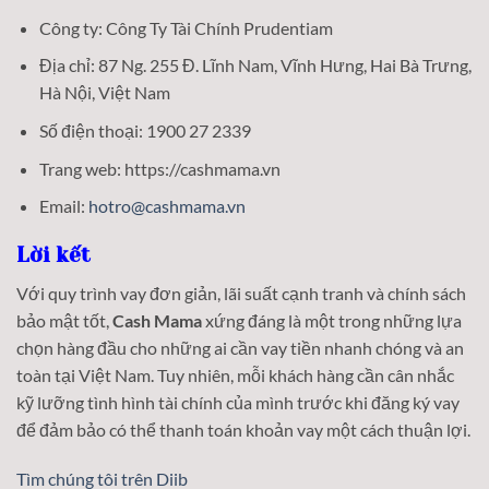
Công ty: Công Ty Tài Chính Prudentiam
Địa chỉ: 87 Ng. 255 Đ. Lĩnh Nam, Vĩnh Hưng, Hai Bà Trưng,
Hà Nội, Việt Nam
Số điện thoại: 1900 27 2339
Trang web: https://cashmama.vn
Email:
hotro@cashmama.vn
Lời kết
Với quy trình vay đơn giản, lãi suất cạnh tranh và chính sách
bảo mật tốt,
Cash Mama
xứng đáng là một trong những lựa
chọn hàng đầu cho những ai cần vay tiền nhanh chóng và an
toàn tại Việt Nam. Tuy nhiên, mỗi khách hàng cần cân nhắc
kỹ lưỡng tình hình tài chính của mình trước khi đăng ký vay
để đảm bảo có thể thanh toán khoản vay một cách thuận lợi.
Tìm chúng tôi trên Diib