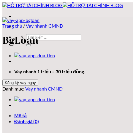
Bỏ
qua
nội
dung
Trang chủ
/
Vay nhanh CMND
Tìm
BgLoan
kiếm:
Vay nhanh 1 triệu – 30 triệu đồng.
Đăng ký vay ngay
Danh mục:
Vay nhanh CMND
Mô tả
Đánh giá (0)