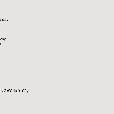
u đây:
vay.
.
 NGAY
dưới đây.