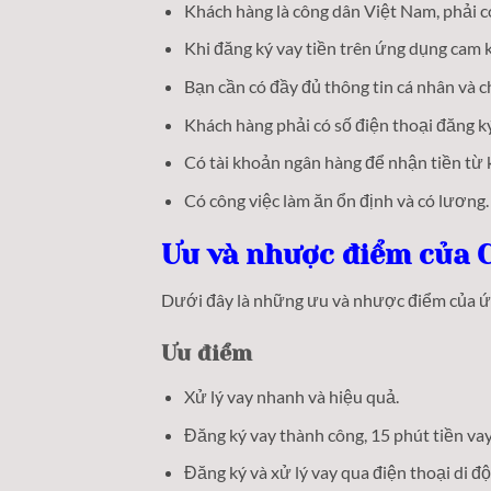
Khách hàng là công dân Việt Nam, phải có
Khi đăng ký vay tiền trên ứng dụng cam 
Bạn cần có đầy đủ thông tin cá nhân và 
Khách hàng phải có số điện thoại đăng ký
Có tài khoản ngân hàng để nhận tiền từ 
Có công việc làm ăn ổn định và có lương.
Ưu và nhược điểm của 
Dưới đây là những ưu và nhược điểm của ứ
Ưu điểm
Xử lý vay nhanh và hiệu quả.
Đăng ký vay thành công, 15 phút tiền vay
Đăng ký và xử lý vay qua điện thoại di đ