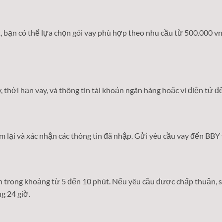
t, bạn có thể lựa chọn gói vay phù hợp theo nhu cầu từ 500.000 v
, thời hạn vay, và thông tin tài khoản ngân hàng hoặc ví điện tử đ
em lại và xác nhận các thông tin đã nhập. Gửi yêu cầu vay đến BBY 
n trong khoảng từ 5 đến 10 phút. Nếu yêu cầu được chấp thuận, s
g 24 giờ.