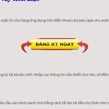
n mặt từ cửa hàng ứng dụng trên điện thoại của bạn (apk cho andr
 ký tài khoản mới. Nhập các thông tin cần thiết như tên, số điện t
êu cầu xác minh danh tính bằng cách tải lên tài liệu tùy thân như