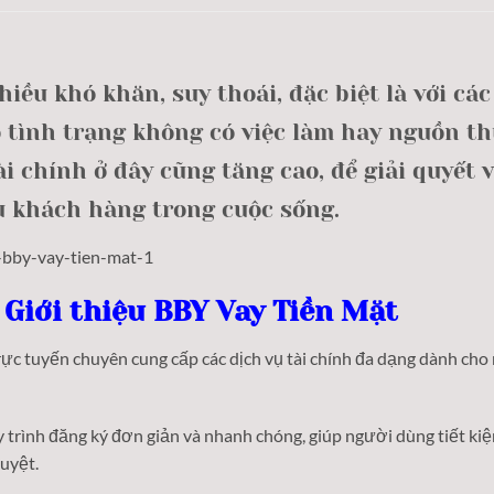
iều khó khăn, suy thoái, đặc biệt là với cá
o tình trạng không có việc làm hay nguồn 
ài chính ở đây cũng tăng cao, để giải quyết 
u khách hàng trong cuộc sống.
 Giới thiệu BBY Vay Tiền Mặt
rực tuyến chuyên cung cấp các dịch vụ tài chính đa dạng dành cho
rình đăng ký đơn giản và nhanh chóng, giúp người dùng tiết kiệm
duyệt.