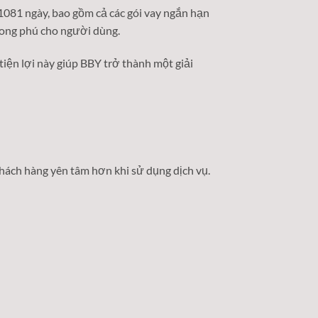
 1081 ngày, bao gồm cả các gói vay ngắn hạn
ong phú cho người dùng.
iện lợi này giúp BBY trở thành một giải
khách hàng yên tâm hơn khi sử dụng dịch vụ.