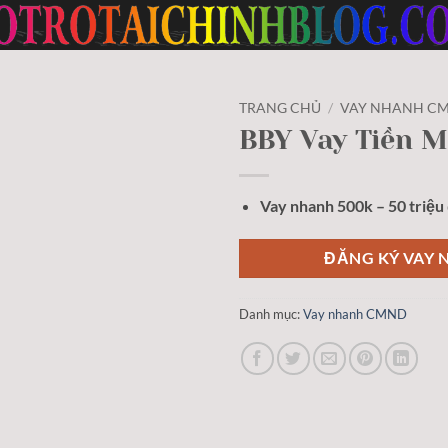
TRANG CHỦ
/
VAY NHANH C
BBY Vay Tiền M
Vay nhanh 500k – 50 triệu
ĐĂNG KÝ VAY 
Danh mục:
Vay nhanh CMND