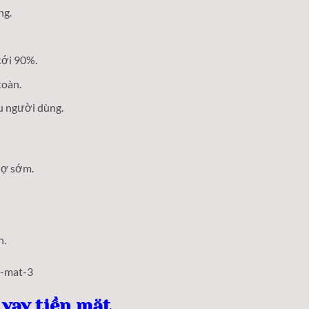
ng.
tới 90%.
toàn.
u người dùng.
nợ sớm.
n.
 vay tiền mặt