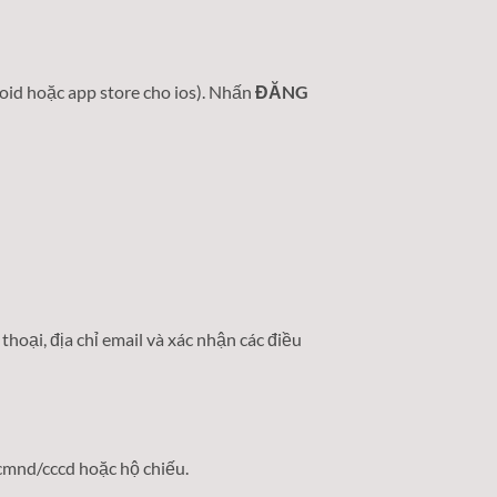
oid hoặc app store cho ios). Nhấn
ĐĂNG
hoại, địa chỉ email và xác nhận các điều
 cmnd/cccd hoặc hộ chiếu.