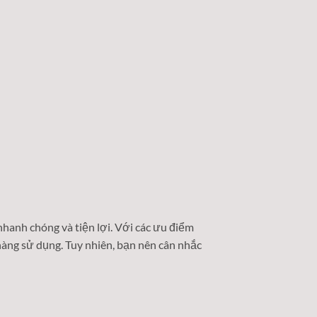
nhanh chóng và tiện lợi. Với các ưu điểm
 hàng sử dụng. Tuy nhiên, bạn nên cân nhắc