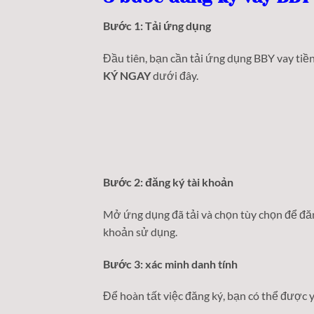
Bước 1: Tải ứng dụng
Đầu tiên, bạn cần tải ứng dụng BBY vay tiề
KÝ NGAY
dưới đây.
Bước 2: đăng ký tài khoản
Mở ứng dụng đã tải và chọn tùy chọn để đăng
khoản sử dụng.
Bước 3: xác minh danh tính
Để hoàn tất việc đăng ký, bạn có thể được y