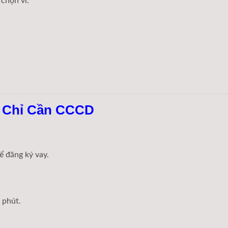
chọn vì:
u Chỉ Cần CCCD
ể đăng ký vay.
 phút.