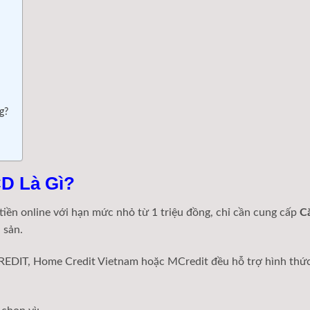
g?
CD Là Gì?
tiền online với hạn mức nhỏ từ 1 triệu đồng, chỉ cần cung cấp
C
 sản.
REDIT
,
Home Credit Vietnam
hoặc
MCredit
đều hỗ trợ hình thứ