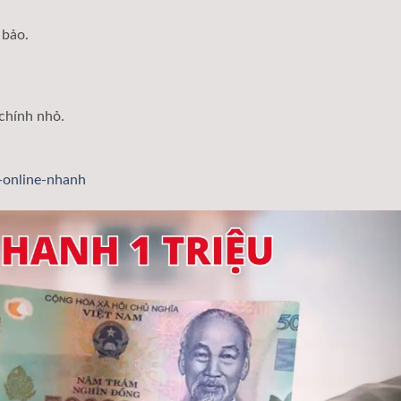
 bảo.
 chính nhỏ.
n-online-nhanh