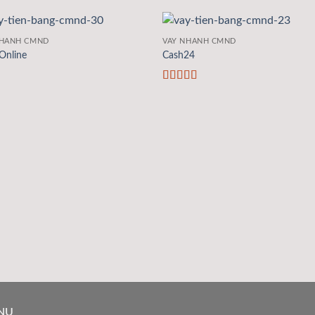
NHANH CMND
VAY NHANH CMND
Online
Cash24
Được xếp
hạng
5
5 sao
NU