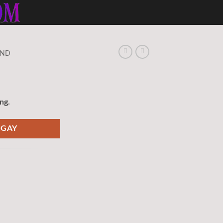
MND
ng.
NGAY