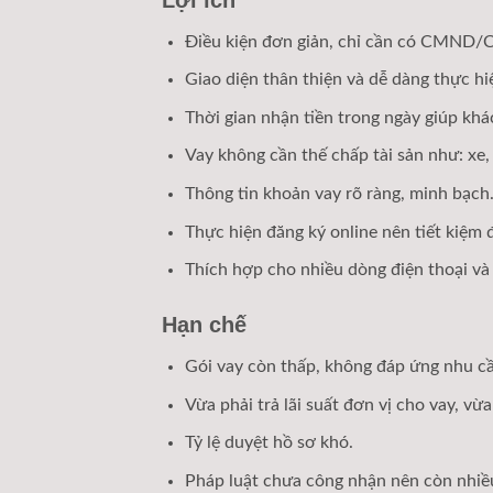
Điều kiện đơn giản, chỉ cần có CMND
Giao diện thân thiện và dễ dàng thực hi
Thời gian nhận tiền trong ngày giúp kh
Vay không cần thế chấp tài sản như: xe,
Thông tin khoản vay rõ ràng, minh bạch
Thực hiện đăng ký online nên tiết kiệm 
Thích hợp cho nhiều dòng điện thoại và 
Hạn chế
Gói vay còn thấp, không đáp ứng nhu c
Vừa phải trả lãi suất đơn vị cho vay, vừ
Tỷ lệ duyệt hồ sơ khó.
Pháp luật chưa công nhận nên còn nhiều