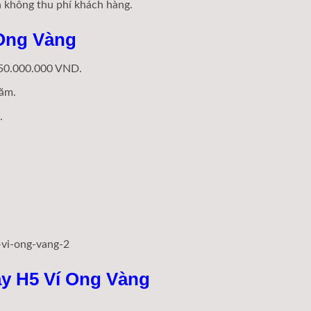
à không thu phí khách hàng.
 Ong Vàng
50.000.000 VND.
năm.
.
vay H5 Ví Ong Vàng