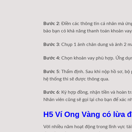
Bước 2
: Điền các thông tin cá nhân mà ứn
bảo bạn có khả năng thanh toán khoản vay
Bước 3
: Chụp 1 ảnh chân dung và ảnh 2 m
Bước 4:
Chọn khoản vay phù hợp. Ứng dụng
Bước 5
: Thẩm định. Sau khi nộp hồ sơ, bộ
hệ thống thì sẽ được thông qua.
Bước 6
: Ký hợp đồng, nhận tiền và hoàn t
Nhân viên cũng sẽ gọi lại cho bạn để xác 
H5 Ví Ong Vàng có lừa 
Với nhiều năm hoạt động trong lĩnh vực tài