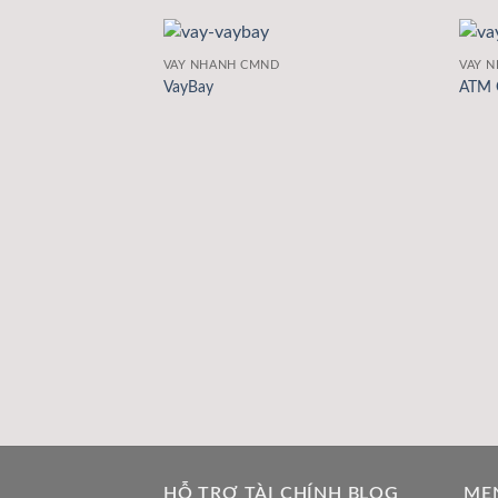
VAY NHANH CMND
VAY 
VayBay
ATM 
HỖ TRỢ TÀI CHÍNH BLOG
ME