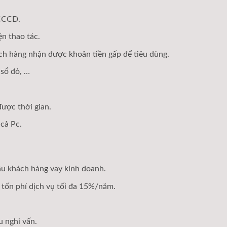
/CCCD.
ện thao tác.
ách hàng nhận được khoản tiền gấp để tiêu dùng.
 sổ đỏ, …
.
được thời gian.
cả Pc.
ầu khách hàng vay kinh doanh.
a tốn phí dịch vụ tối đa 15%/năm.
 nghi vấn.