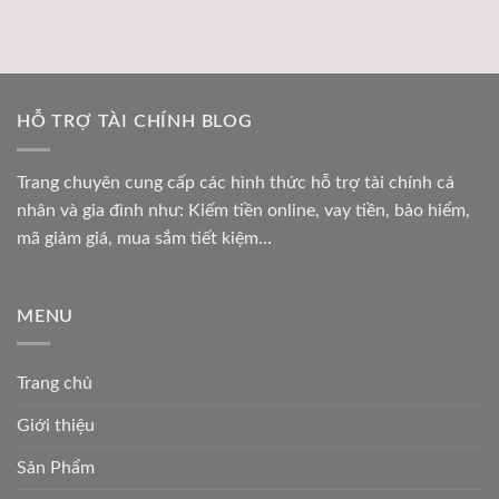
HỖ TRỢ TÀI CHÍNH BLOG
Trang chuyên cung cấp các hình thức hỗ trợ tài chính cá
nhân và gia đình như: Kiếm tiền online, vay tiền, bảo hiểm,
mã giảm giá, mua sắm tiết kiệm…
MENU
Trang chủ
Giới thiệu
Sản Phẩm