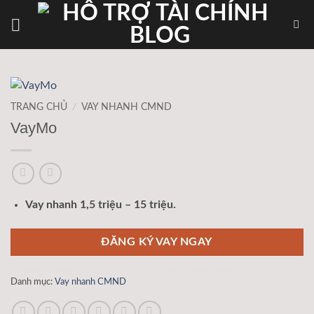
Bỏ
qua
nội
dung
TRANG CHỦ
/
VAY NHANH CMND
VayMo
Vay nhanh 1,5 triệu – 15 triệu.
ĐĂNG KÝ VAY NGAY
Danh mục:
Vay nhanh CMND