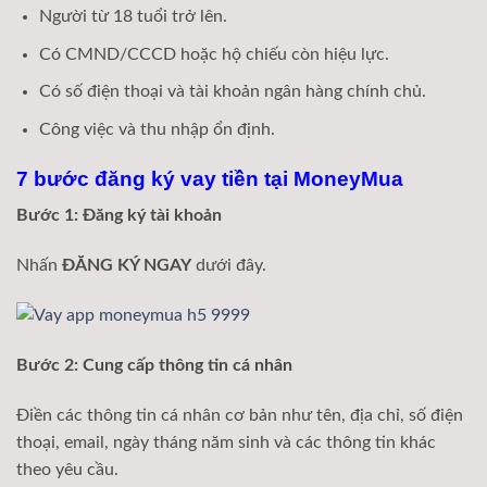
Người từ 18 tuổi trở lên.
Có CMND/CCCD hoặc hộ chiếu còn hiệu lực.
Có số điện thoại và tài khoản ngân hàng chính chủ.
Công việc và thu nhập ổn định.
7 bước đăng ký vay tiền tại MoneyMua
Bước 1: Đăng ký tài khoản
Nhấn
ĐĂNG KÝ NGAY
dưới đây.
Bước 2: Cung cấp thông tin cá nhân
Điền các thông tin cá nhân cơ bản như tên, địa chỉ, số điện
thoại, email, ngày tháng năm sinh và các thông tin khác
theo yêu cầu.