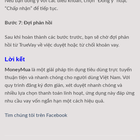
Nếu bạn đồng ý với các điều khoản, chọn “Đồng ý” hoặc
“Chấp nhận” để tiếp tục.
Bước 7: Đợi phản hồi
Sau khi hoàn thành các bước trước, bạn sẽ chờ đợi phản
hồi từ TrueVay về việc duyệt hoặc từ chối khoản vay.
Lời kết
MoneyMua
là một giải pháp tín dụng tiêu dùng trực tuyến
thuận tiện và nhanh chóng cho người dùng Việt Nam. Với
quy trình đăng ký đơn giản, xét duyệt nhanh chóng và
nhiều lựa chọn thanh toán linh hoạt, ứng dụng này đáp ứng
nhu cầu vay vốn ngắn hạn một cách hiệu quả.
Tìm chúng tôi trên Facebook