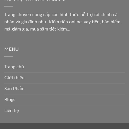
Trang chuyên cung cấp các hình thức hỗ trợ tài chính cá
nhân và gia đình như: Kiếm tiền online, vay tiền, bảo hiểm,
mã giảm giá, mua sắm tiết kiệm…
MENU
Trang chủ
Giới thiệu
Sản Phẩm
Blogs
Liên hệ