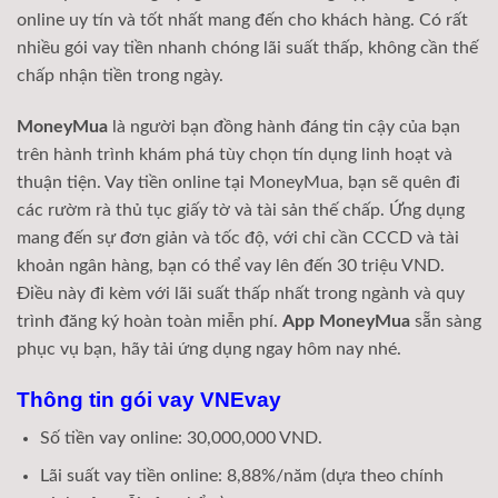
online uy tín và tốt nhất mang đến cho khách hàng. Có rất
nhiều gói vay tiền nhanh chóng lãi suất thấp, không cần thế
chấp nhận tiền trong ngày.
MoneyMua
là người bạn đồng hành đáng tin cậy của bạn
trên hành trình khám phá tùy chọn tín dụng linh hoạt và
thuận tiện. Vay tiền online tại MoneyMua, bạn sẽ quên đi
các rườm rà thủ tục giấy tờ và tài sản thế chấp. Ứng dụng
mang đến sự đơn giản và tốc độ, với chỉ cần CCCD và tài
khoản ngân hàng, bạn có thể vay lên đến 30 triệu VND.
Điều này đi kèm với lãi suất thấp nhất trong ngành và quy
trình đăng ký hoàn toàn miễn phí.
App MoneyMua
sẵn sàng
phục vụ bạn, hãy tải ứng dụng ngay hôm nay nhé.
Thông tin gói vay VNEvay
Số tiền vay online: 30,000,000 VND.
Lãi suất vay tiền online: 8,88%/năm (dựa theo chính