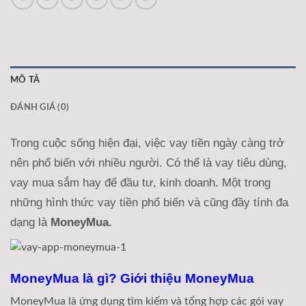
MÔ TẢ
ĐÁNH GIÁ (0)
Trong cuộc sống hiện đại, việc vay tiền ngày càng trở
nên phổ biến với nhiều người. Có thể là vay tiêu dùng,
vay mua sắm hay để đầu tư, kinh doanh. Một trong
những hình thức vay tiền phổ biến và cũng đầy tính đa
dạng là
MoneyMua.
MoneyMua là gì? Giới thiệu MoneyMua
MoneyMua là ứng dụng tìm kiếm và tổng hợp các gói vay