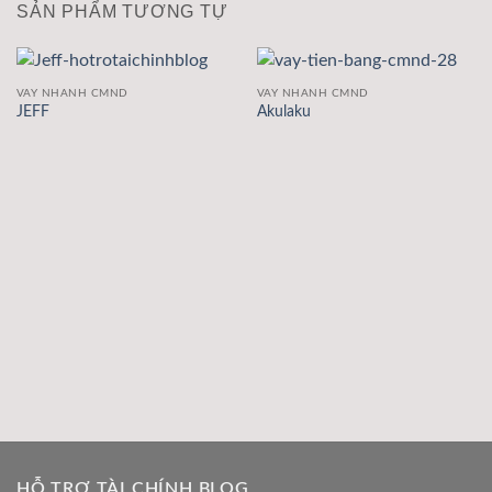
SẢN PHẨM TƯƠNG TỰ
VAY NHANH CMND
VAY NHANH CMND
JEFF
Akulaku
HỖ TRỢ TÀI CHÍNH BLOG