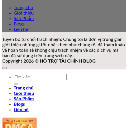
Trang chủ
Giới thiệu
Sản Phẩm
Blogs
Liên hệ
Tuyên bố từ chối trách nhiệm: Chúng tôi là đơn vị trung gian
giới thiệu những gì tốt nhất theo như chúng tôi đã tham khảo
và hoàn toàn sẽ không chịu trách nhiệm về các dịch vụ mà
bạn đã sử dụng trên trang web này.
Copyright 2026 ©
HỖ TRỢ TÀI CHÍNH BLOG
Tìm
kiếm:
Trang chủ
Giới thiệu
Sản Phẩm
Blogs
Liên hệ