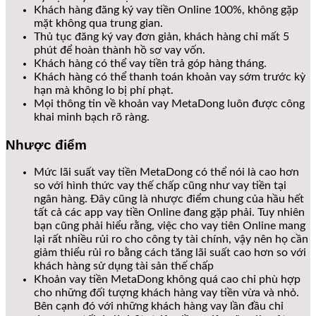
Khách hàng đăng ký vay tiền Online 100%, không gặp
mặt không qua trung gian.
Thủ tục đăng ký vay đơn giản, khách hàng chỉ mất 5
phút để hoàn thành hồ sơ vay vốn.
Khách hàng có thể vay tiền trả góp hàng tháng.
Khách hàng có thể thanh toán khoản vay sớm trước kỳ
hạn mà không lo bị phí phạt.
Mọi thông tin về khoản vay MetaDong luôn được công
khai minh bạch rõ ràng.
Nhược điểm
Mức lãi suất vay tiền MetaDong có thể nói là cao hơn
so với hình thức vay thế chấp cũng như vay tiền tại
ngân hàng. Đây cũng là nhược điểm chung của hầu hết
tất cả các app vay tiền Online đang gặp phải. Tuy nhiên
bạn cũng phải hiểu rằng, việc cho vay tiên Online mang
lại rất nhiều rủi ro cho công ty tài chính, vậy nên họ cần
giảm thiểu rủi ro bằng cách tăng lãi suất cao hơn so với
khách hàng sử dụng tài sản thế chấp
Khoản vay tiền MetaDong không quá cao chỉ phù hợp
cho những đối tượng khách hàng vay tiền vừa và nhỏ.
Bên cạnh đó với những khách hàng vay lần đầu chỉ