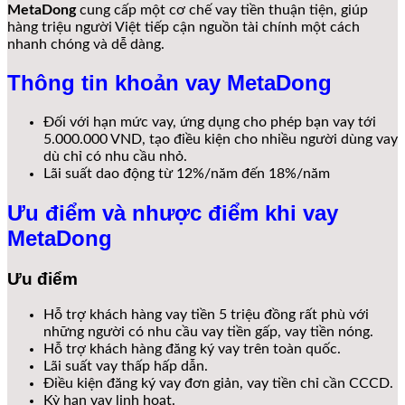
MetaDong
cung cấp một cơ chế vay tiền thuận tiện, giúp
hàng triệu người Việt tiếp cận nguồn tài chính một cách
nhanh chóng và dễ dàng.
Thông tin khoản vay MetaDong
Đối với hạn mức vay, ứng dụng cho phép bạn vay tới
5.000.000 VND, tạo điều kiện cho nhiều người dùng vay
dù chỉ có nhu cầu nhỏ.
Lãi suất dao động từ 12%/năm đến 18%/năm
Ưu điểm và nhược điểm khi vay
MetaDong
Ưu điểm
Hỗ trợ khách hàng vay tiền 5 triệu đồng rất phù với
những người có nhu cầu vay tiền gấp, vay tiền nóng.
Hỗ trợ khách hàng đăng ký vay trên toàn quốc.
Lãi suất vay thấp hấp dẫn.
Điều kiện đăng ký vay đơn giản, vay tiền chỉ cần CCCD.
Kỳ hạn vay linh hoạt.