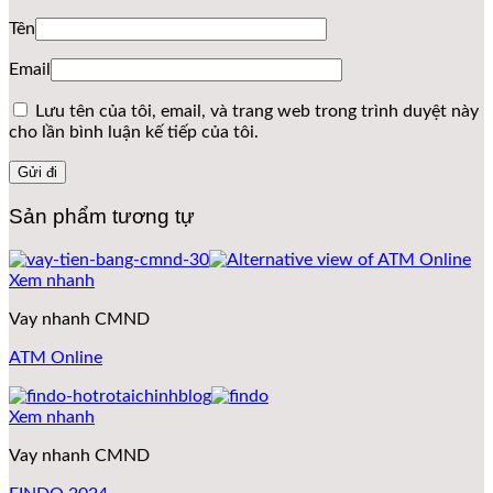
Tên
Email
Lưu tên của tôi, email, và trang web trong trình duyệt này
cho lần bình luận kế tiếp của tôi.
Sản phẩm tương tự
Xem nhanh
Vay nhanh CMND
ATM Online
Xem nhanh
Vay nhanh CMND