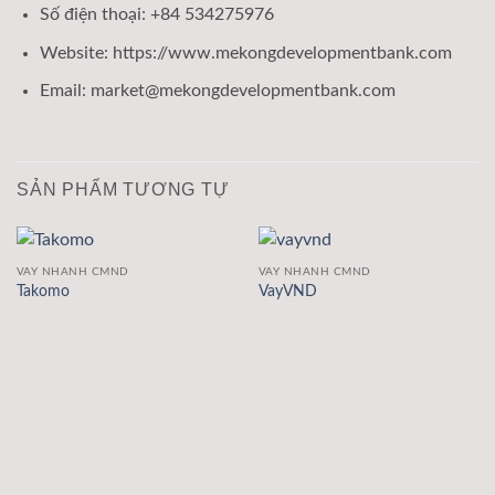
Số điện thoại: +84 534275976
Website: https://www.mekongdevelopmentbank.com
Email: market@mekongdevelopmentbank.com
SẢN PHẨM TƯƠNG TỰ
VAY NHANH CMND
VAY NHANH CMND
Takomo
VayVND