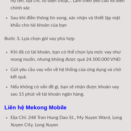
họ tên, địa chỉ, số điện thoại,.. Làm theo yêu cầu và điền
chính xác
Sau khi điền thông tin xong, xác nhận và thiết lập mật
khẩu cho tài khoản của bạn
Bước 3. Lựa chọn gói vay phù hợp
Khi đã có tài khoản, bạn có thể chọn lựa mức vay như
mong muốn, nhưng không được quá 24.500.000 VNĐ
Gửi yêu cầu vay vốn về hệ thống của ứng dụng và chờ
kết quả.
Nếu không có vấn đề gì, bạn sẽ nhận được khoản vay
sau 15 phút về tài khoản ngân hàng.
Liên hệ Mekong Mobile
Địa Chỉ: 248 Tran Hung Dao St., My Xuyen Ward, Long
Xuyen City, Long Xuyen