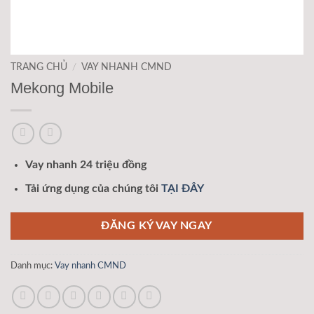
TRANG CHỦ
/
VAY NHANH CMND
Mekong Mobile
Vay nhanh 24 triệu đồng
Tải ứng dụng của chúng tôi
TẠI ĐÂY
ĐĂNG KÝ VAY NGAY
Danh mục:
Vay nhanh CMND