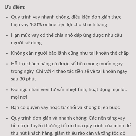
Ưu điểm:
Quy trình vay nhanh chóng, điều kiện đơn giản thực
hiện vay 100% online tiện lợi cho khách hàng
Hạn mức vay có thể chia nhỏ đáp ứng được nhu cầu
người sử dụng
Không cần người bảo lãnh cũng như tài khoản thế chấp
Hỗ trợ khách hàng có được số tiền mong muốn ngay
trong ngày. Chỉ với 4 thao tác tiền sẽ về tài khoản ngay
sau 30 phút
Đội ngũ nhân viên tư vấn nhiệt tình, hoạt động mọi lúc
mọi nơi
Bạn có quyền vay hoặc từ chối và không bị ép buộc
Quy trình đơn giản và nhanh chóng: Các nền tảng vay
tiền trực tuyến thường tối ưu hóa quy trình của mình để
thu hút khách hàng, giảm thiểu rào cản và tăng tốc độ