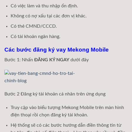
Có việc làm và thu nhập ổn định.
Không có nợ xấu tại các đơn vị khác.
Có thẻ CMND/CCCD.
Có tài khoản ngân hàng.
Các bước đăng ký vay Mekong Mobile
Bước 1: Nhấn
ĐĂNG KÝ NGAY
dưới đây
Bước 2 Đăng ký tài khoản cá nhân trên ứng dụng
Truy cập vào biểu tượng Mekong Mobile trên màn hình
điện thoại rồi chọn đăng ký tài khoản.
Hệ thống sẽ có các bước hướng dẫn điền thông tin từ