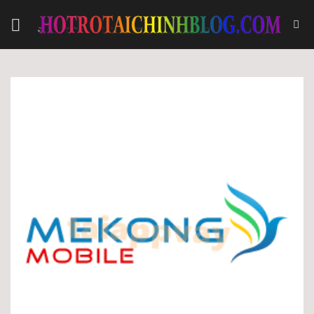
Bỏ
qua
nội
dung