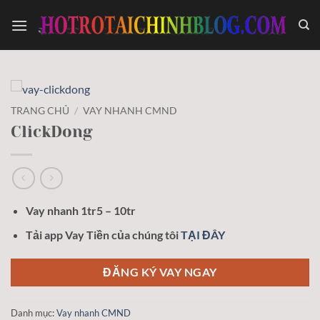
Bỏ
qua
nội
dung
TRANG CHỦ
/
VAY NHANH CMND
ClickDong
Vay nhanh 1tr5 – 10tr
Tải app Vay Tiền của chúng tôi
TẠI ĐÂY
ĐĂNG KÝ VAY NGAY
Danh mục:
Vay nhanh CMND