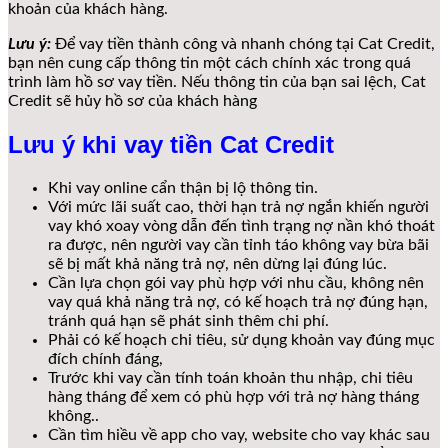
khoản của khách hàng.
Lưu ý:
Để vay tiền thành công và nhanh chóng tại Cat Credit,
bạn nên cung cấp thông tin một cách chính xác trong quá
trình làm hồ sơ vay tiền. Nếu thông tin của bạn sai lệch, Cat
Credit sẽ hủy hồ sơ của khách hàng
Lưu ý khi vay tiền Cat Credit
Khi vay online cẩn thận bị lộ thông tin.
Với mức lãi suất cao, thời hạn trả nợ ngắn khiến người
vay khó xoay vòng dẫn đến tình trạng nợ nần khó thoát
ra được, nên người vay cần tỉnh táo không vay bừa bãi
sẽ bị mất khả năng trả nợ, nên dừng lại đúng lúc.
Cần lựa chọn gói vay phù hợp với nhu cầu, không nên
vay quá khả năng trả nợ, có kế hoạch trả nợ đúng hạn,
tránh quá hạn sẽ phát sinh thêm chi phí.
Phải có kế hoạch chi tiêu, sử dụng khoản vay đúng mục
đích chính đáng,
Trước khi vay cần tính toán khoản thu nhập, chi tiêu
hàng tháng để xem có phù hợp với trả nợ hàng tháng
không..
Cần tìm hiều về app cho vay, website cho vay khác sau