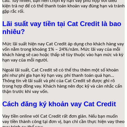
cầu. Tuy nhiên, bạn nên chọn kỳ hạn vay phù hợp với điều
kiện trả nợ để có thể thanh toán khoản vay đúng hạn và tránh
gặp rắc rối.
Lãi suất vay tiền tại Cat Credit là bao
nhiêu?
Mức lãi suất hiện nay Cat Credit áp dụng cho khách hàng vay
vốn nằm trong khoảng 1% – 24%/năm. Mức lãi vay của mỗi
khách hàng sẽ cao hoặc thấp sẽ tùy thuộc vào hạn mức và kỳ
hạn vay của mỗi người.
Ngoài lãi suất, Cat Credit sẽ có thể thu thêm một số khoản
phí như phí gia hạn kỳ hạn vay, phí thanh toán quá hạn…
Thông tin về lãi suất và phí của Cat Credit sẽ được ghi rõ
trong hợp đồng vay. Khách hàng nên đọc kỹ và cân nhắc cẩn
thận trước khi vay vốn.
Cách đăng ký khoản vay Cat Credit
Vay tiền online với Cat Credit rất đơn giản. Nếu bạn muốn
vay tiền thành công tại đơn vị, bạn chỉ cần thực hiện vay theo
quy trình cụ thể sau: