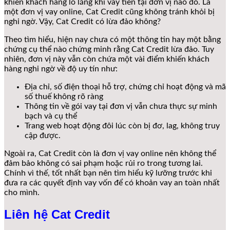
khiến khách hàng lo lắng khi vay tiền tại đơn vị nào đó. Là
một đơn vị vay online, Cat Credit cũng không tránh khỏi bị
nghi ngờ. Vậy, Cat Credit có lừa đảo không?
Theo tìm hiểu, hiện nay chưa có một thông tin hay một bằng
chứng cụ thể nào chứng minh rằng Cat Credit lừa đảo. Tuy
nhiên, đơn vị này vẫn còn chứa một vài điểm khiến khách
hàng nghi ngờ về độ uy tín như:
Địa chỉ, số điện thoại hỗ trợ, chứng chỉ hoạt động và mã
số thuế không rõ ràng
Thông tin về gói vay tại đơn vị vẫn chưa thực sự minh
bạch và cụ thể
Trang web hoạt động đôi lúc còn bị đơ, lag, không truy
cập được.
Ngoài ra, Cat Credit còn là đơn vị vay online nên không thể
đảm bảo không có sai phạm hoặc rủi ro trong tương lai.
Chính vì thế, tốt nhất bạn nên tìm hiểu kỹ lưỡng trước khi
đưa ra các quyết định vay vốn để có khoản vay an toàn nhất
cho mình.
Liên hệ Cat Credit