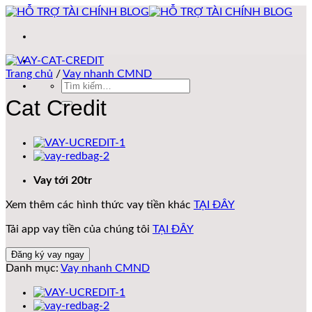
Bỏ
qua
nội
dung
Trang chủ
/
Vay nhanh CMND
Tìm
kiếm:
Cat Credit
Vay tới 20tr
Xem thêm các hình thức vay tiền khác
TẠI ĐÂY
Tải app vay tiền của chúng tôi
TẠI ĐÂY
Đăng ký vay ngay
Danh mục:
Vay nhanh CMND