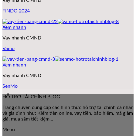
Vay nhanh CMND
FINDO 2024
Xem nhanh
Vay nhanh CMND
Vamo
Xem nhanh
Vay nhanh CMND
SenMo
HỖ TRỢ TÀI CHÍNH BLOG
Trang chuyên cung cấp các hình thức hỗ trợ tài chính cá nhân
và gia đình như: Kiếm tiền online, vay tiền, bảo hiểm, mã giảm
giá, mua sắm tiết kiệm…
Menu