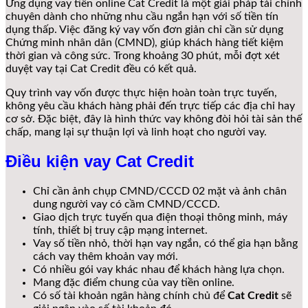
Ứng dụng vay tiền online Cat Credit là một giải pháp tài chính
chuyên dành cho những nhu cầu ngắn hạn với số tiền tín
dụng thấp. Việc đăng ký vay vốn đơn giản chỉ cần sử dụng
Chứng minh nhân dân (CMND), giúp khách hàng tiết kiệm
thời gian và công sức. Trong khoảng 30 phút, mỗi đợt xét
duyệt vay tại Cat Credit đều có kết quả.
Quy trình vay vốn được thực hiện hoàn toàn trực tuyến,
không yêu cầu khách hàng phải đến trực tiếp các địa chỉ hay
cơ sở. Đặc biệt, đây là hình thức vay không đòi hỏi tài sản thế
chấp, mang lại sự thuận lợi và linh hoạt cho người vay.
Điều kiện vay Cat Credit
Chỉ cần ảnh chụp CMND/CCCD 02 mặt và ảnh chân
dung người vay có cầm CMND/CCCD.
Giao dịch trực tuyến qua điện thoại thông minh, máy
tính, thiết bị truy cập mạng internet.
Vay số tiền nhỏ, thời hạn vay ngắn, có thể gia hạn bằng
cách vay thêm khoản vay mới.
Có nhiều gói vay khác nhau để khách hàng lựa chọn.
Mang đặc điểm chung của vay tiền online.
Có số tài khoản ngân hàng chính chủ để
Cat Credit
sẽ